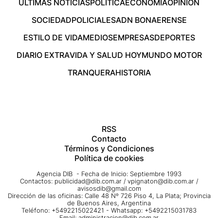
ÚLTIMAS NOTICIAS
POLÍTICA
ECONOMÍA
OPINIÓN
SOCIEDAD
POLICIALES
ADN BONAERENSE
ESTILO DE VIDA
MEDIOS
EMPRESAS
DEPORTES
DIARIO EXTRA
VIDA Y SALUD HOY
MUNDO MOTOR
TRANQUERA
HISTORIA
RSS
Contacto
Términos y Condiciones
Política de cookies
Agencia DIB - Fecha de Inicio: Septiembre 1993
Contactos:
publicidad@dib.com.ar
/
vpignaton@dib.com.ar
/
avisosdib@gmail.com
Dirección de las oficinas: Calle 48 Nº 726 Piso 4, La Plata; Provincia
de Buenos Aires, Argentina
Teléfono: +5492215022421 - Whatsapp: +5492215031783
Email:
administracion@dib.com.ar