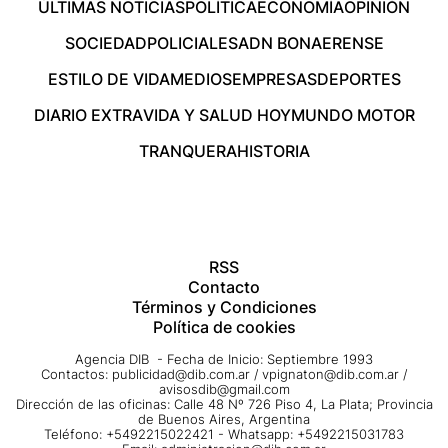
ÚLTIMAS NOTICIAS
POLÍTICA
ECONOMÍA
OPINIÓN
SOCIEDAD
POLICIALES
ADN BONAERENSE
ESTILO DE VIDA
MEDIOS
EMPRESAS
DEPORTES
DIARIO EXTRA
VIDA Y SALUD HOY
MUNDO MOTOR
TRANQUERA
HISTORIA
RSS
Contacto
Términos y Condiciones
Política de cookies
Agencia DIB - Fecha de Inicio: Septiembre 1993
Contactos:
publicidad@dib.com.ar
/
vpignaton@dib.com.ar
/
avisosdib@gmail.com
Dirección de las oficinas: Calle 48 Nº 726 Piso 4, La Plata; Provincia
de Buenos Aires, Argentina
Teléfono: +5492215022421 - Whatsapp: +5492215031783