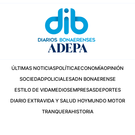
ÚLTIMAS NOTICIAS
POLÍTICA
ECONOMÍA
OPINIÓN
SOCIEDAD
POLICIALES
ADN BONAERENSE
ESTILO DE VIDA
MEDIOS
EMPRESAS
DEPORTES
DIARIO EXTRA
VIDA Y SALUD HOY
MUNDO MOTOR
TRANQUERA
HISTORIA