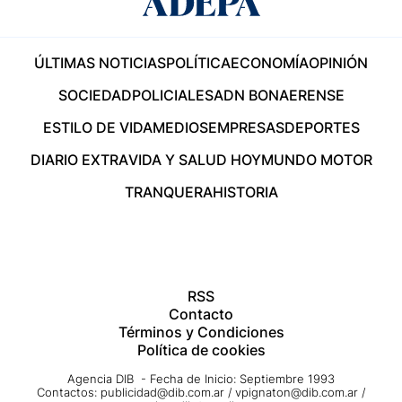
ÚLTIMAS NOTICIAS
POLÍTICA
ECONOMÍA
OPINIÓN
SOCIEDAD
POLICIALES
ADN BONAERENSE
ESTILO DE VIDA
MEDIOS
EMPRESAS
DEPORTES
DIARIO EXTRA
VIDA Y SALUD HOY
MUNDO MOTOR
TRANQUERA
HISTORIA
RSS
Contacto
Términos y Condiciones
Política de cookies
Agencia DIB - Fecha de Inicio: Septiembre 1993
Contactos:
publicidad@dib.com.ar
/
vpignaton@dib.com.ar
/