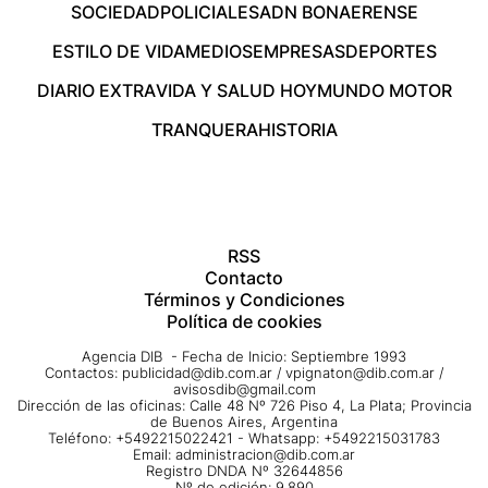
SOCIEDAD
POLICIALES
ADN BONAERENSE
ESTILO DE VIDA
MEDIOS
EMPRESAS
DEPORTES
DIARIO EXTRA
VIDA Y SALUD HOY
MUNDO MOTOR
TRANQUERA
HISTORIA
RSS
Contacto
Términos y Condiciones
Política de cookies
Agencia DIB - Fecha de Inicio: Septiembre 1993
Contactos:
publicidad@dib.com.ar
/
vpignaton@dib.com.ar
/
avisosdib@gmail.com
Dirección de las oficinas: Calle 48 Nº 726 Piso 4, La Plata; Provincia
de Buenos Aires, Argentina
Teléfono: +5492215022421 - Whatsapp: +5492215031783
Email:
administracion@dib.com.ar
Registro DNDA Nº 32644856
Nº de edición: 9.890