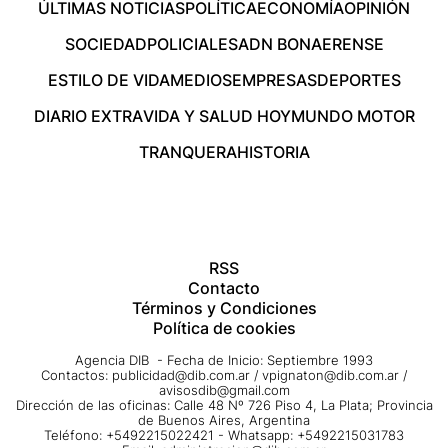
ÚLTIMAS NOTICIAS
POLÍTICA
ECONOMÍA
OPINIÓN
SOCIEDAD
POLICIALES
ADN BONAERENSE
ESTILO DE VIDA
MEDIOS
EMPRESAS
DEPORTES
DIARIO EXTRA
VIDA Y SALUD HOY
MUNDO MOTOR
TRANQUERA
HISTORIA
RSS
Contacto
Términos y Condiciones
Política de cookies
Agencia DIB - Fecha de Inicio: Septiembre 1993
Contactos:
publicidad@dib.com.ar
/
vpignaton@dib.com.ar
/
avisosdib@gmail.com
Dirección de las oficinas: Calle 48 Nº 726 Piso 4, La Plata; Provincia
de Buenos Aires, Argentina
Teléfono: +5492215022421 - Whatsapp: +5492215031783