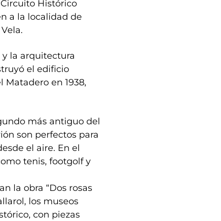
Circuito Histórico
n a la localidad de
 Vela.
 y la arquitectura
uyó el edificio
el Matadero en 1938,
egundo más antiguo del
vión son perfectos para
esde el aire. En el
mo tenis, footgolf y
can la obra “Dos rosas
allarol, los museos
tórico, con piezas