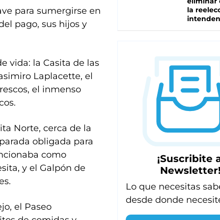
eliminar 
lave para sumergirse en
la reelec
intenden
 del pago, sus hijos y
 vida: la Casita de las
simiro Laplacette, el
Frescos, el inmenso
cos.
ita Norte, cerca de la
 parada obligada para
funcionaba como
¡Suscribite a
esita, y el Galpón de
Newsletter
es.
Lo que necesitas sab
desde donde necesit
jo, el Paseo