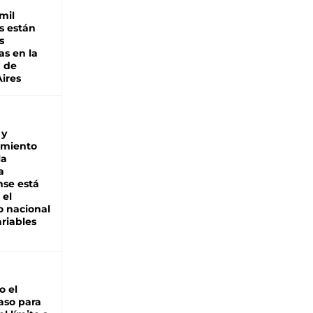
mil
s están
s
as en la
a de
ires
 y
miento
la
a
se está
 el
 nacional
riables
io el
aso para