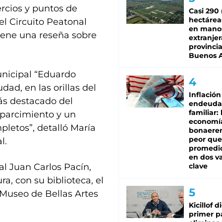
ercios y puntos de
Casi 290 
hectárea
el Circuito Peatonal
en mano
iene una reseña sobre
extranjer
provinci
Buenos A
unicipal “Eduardo
dad, en las orillas del
Inflación
ás destacado del
endeuda
familiar: 
sparcimiento y un
economí
pletos”, detalló María
bonaeren
peor que
l.
promedio
en dos va
l Juan Carlos Pacín,
clave
a, con su biblioteca, el
 Museo de Bellas Artes
Kicillof d
primer p