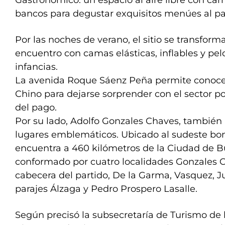
Gastronómico: un espacio al aire libre con car
bancos para degustar exquisitos menúes al paso
Por las noches de verano, el sitio se transform
encuentro con camas elásticas, inflables y pel
infancias.
La avenida Roque Sáenz Peña permite conocer 
Chino para dejarse sorprender con el sector p
del pago.
Por su lado, Adolfo Gonzales Chaves, también 
lugares emblemáticos. Ubicado al sudeste bon
encuentra a 460 kilómetros de la Ciudad de B
conformado por cuatro localidades Gonzales 
cabecera del partido, De la Garma, Vasquez, Ju
parajes Álzaga y Pedro Prospero Lasalle.
Según precisó la subsecretaría de Turismo de 