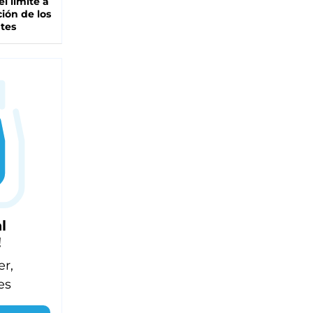
el límite a
ción de los
tes
l
!
er,
es