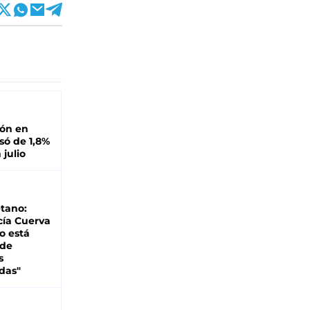
ión en
ó de 1,8%
 julio
tano:
cía Cuerva
o está
 de
s
das"