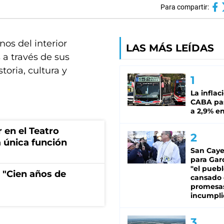
Para compartir:
os del interior
LAS MÁS LEÍDAS
 a través de sus
toria, cultura y
La inflac
CABA pas
a 2,9% en
r en el Teatro
 única función
San Caye
para Gar
"el puebl
 "Cien años de
cansado
promesa
incumpli