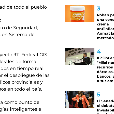
ad de todo el pueblo
Roban pa
una cono
3
crema
tro de Seguridad,
antiinfla
Anmat la 
sión Sistema de
mercado
yecto 911 Federal GIS
Kicillof e
ederales de forma
"Milei no
recursos
ados en tiempo real,
dárselos 
r el despliegue de las
bancos, a
a sus am
dicos provinciales y
os en todo el país.
El Senad
oma como punto de
el debat
gías inteligentes e
Inviolabi