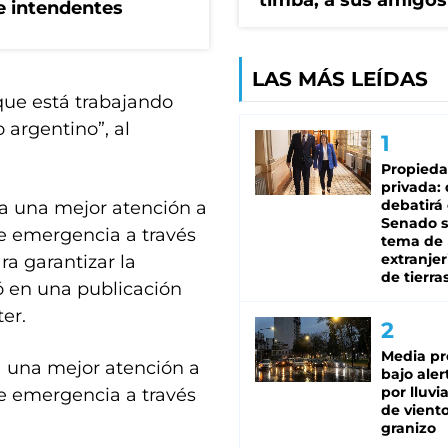
timba, a sus amigos
de intendentes
LAS MÁS LEÍDAS
que está trabajando
 argentino”, al
Propied
privada:
debatirá 
a una mejor atención a
Senado s
de emergencia a través
tema de 
extranjer
a garantizar la
de tierra
ó en una publicación
er.
Media pr
a una mejor atención a
bajo aler
por lluvi
de emergencia a través
de viento
granizo