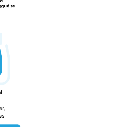
ad
 ¿qué se
l
!
er,
es