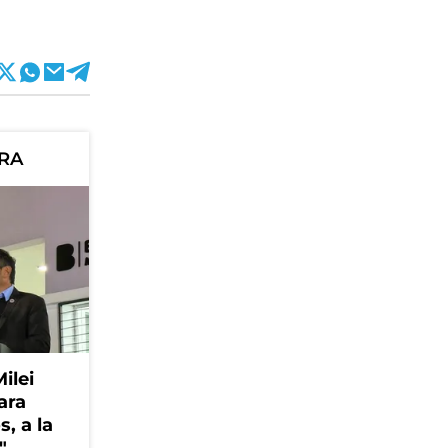
ORA
Milei
ara
, a la