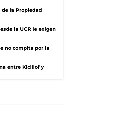
d de la Propiedad
desde la UCR le exigen
ue no compita por la
a entre Kicillof y