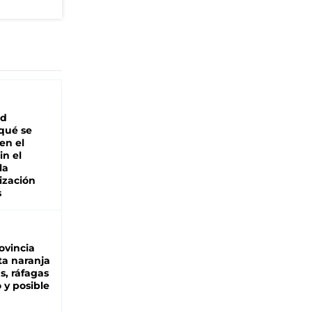
"
ad
 qué se
en el
in el
la
ización
s
ovincia
ta naranja
as, ráfagas
 y posible