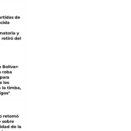
rtidas de
cida
matoria y
retiró del
n Bolívar:
s roba
 para
a los
 la timba,
igos"
o retomó
e sobre
lidad de la