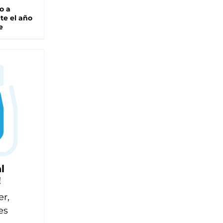
o a
te el año
e
l
!
er,
es