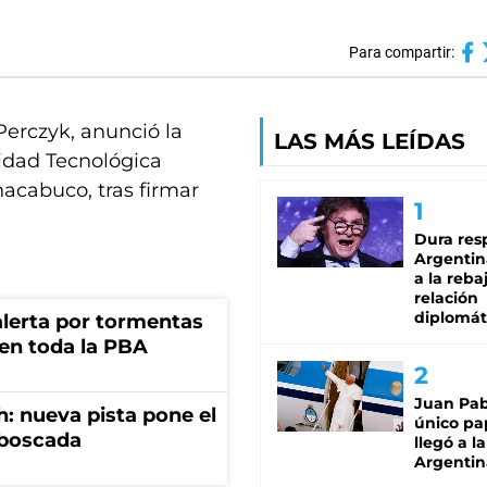
Para compartir:
Perczyk, anunció la
LAS MÁS LEÍDAS
idad Tecnológica
acabuco, tras firmar
Dura res
Argentina
a la reba
relación
diplomát
 alerta por tormentas
 en toda la PBA
Juan Pabl
: nueva pista pone el
único pa
mboscada
llegó a la
Argentin