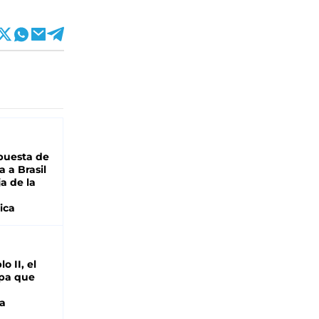
puesta de
 a Brasil
ja de la
ica
o II, el
pa que
a