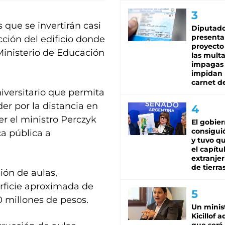
s que se invertirán casi
Diputado
presenta
cción del edificio donde
proyecto
Ministerio de Educación
las mult
impagas
impidan 
carnet d
iversitario que permita
er por la distancia en
er el ministro Perczyk
El gobie
consiguió
a pública a
y tuvo qu
el capítu
extranjer
de tierra
ión de aulas,
erficie aproximada de
 millones de pesos.
Un minis
Kicillof 