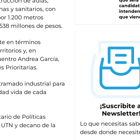
rucción de aulas,
que será
candidat
inas y sanitarios, con
intenden
or 1.200 metros
que vien
538 millones de pesos.
te en términos
ritorios y, en
uentro Andrea García,
 Prioritarias.
tramado industrial para
idad vida de cada
¡Suscribite a
Newsletter
ario de Políticas
Lo que necesitas sab
la UTN y decano de la
desde donde necesit