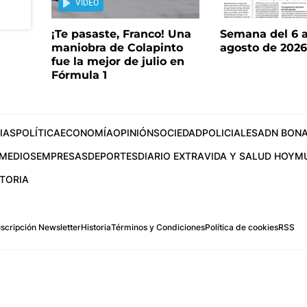
VIDEO
¡Te pasaste, Franco! Una
Semana del 6 a
maniobra de Colapinto
agosto de 202
fue la mejor de julio en
Fórmula 1
IAS
POLÍTICA
ECONOMÍA
OPINIÓN
SOCIEDAD
POLICIALES
ADN BONA
MEDIOS
EMPRESAS
DEPORTES
DIARIO EXTRA
VIDA Y SALUD HOY
M
STORIA
scripción Newsletter
Historia
Términos y Condiciones
Política de cookies
RSS
.com
os Aires, Argentina