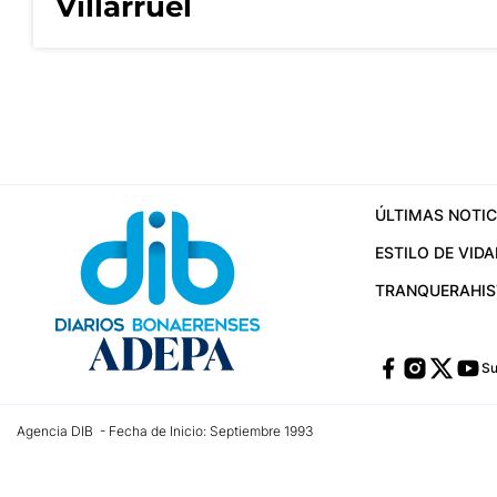
Villarruel
ÚLTIMAS NOTIC
ESTILO DE VIDA
TRANQUERA
HI
Su
Agencia DIB - Fecha de Inicio: Septiembre 1993
Contactos:
publicidad@dib.com.ar
/
vpignaton@dib.com.ar
/
avisosdib@gmail
Dirección de las oficinas: Calle 48 Nº 726 Piso 4, La Plata; Provincia de Buen
Teléfono: +5492215022421 - Whatsapp: +5492215031783