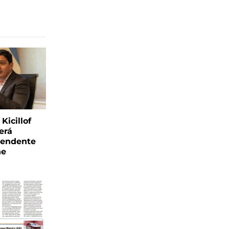
Kicillof
erá
tendente
ne