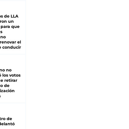
s de LLA
ron un
 para que
as
 no
renovar el
e conducir
rno no
 los votos
e retirar
lo de
ización
s
tro de
adelantó