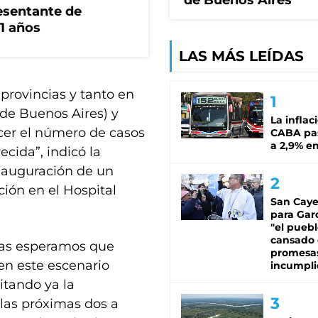
de Buenos Aires
esentante de
1 años
LAS MÁS LEÍDAS
provincias y tanto en
de Buenos Aires) y
La inflac
cer el número de casos
CABA pas
a 2,9% en
ecida”, indicó la
inauguración de un
ión en el Hospital
San Caye
para Gar
"el puebl
cansado
uras esperamos que
promesa
en este escenario
incumpli
itando ya la
 las próximas dos a