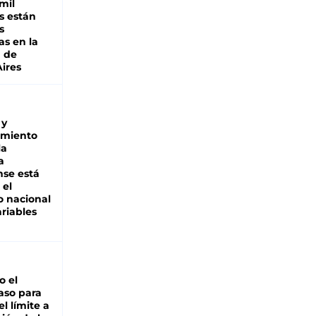
mil
s están
s
as en la
a de
ires
 y
miento
la
a
se está
 el
 nacional
riables
io el
aso para
el límite a