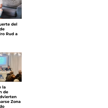
uerte del
 de
ro Rud a
e la
ón de
advierten
narse Zona
ado