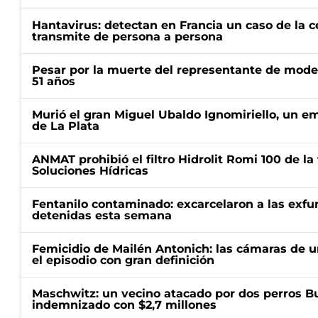
Hantavirus: detectan en Francia un caso de la 
transmite de persona a persona
Pesar por la muerte del representante de mode
51 años
Murió el gran Miguel Ubaldo Ignomiriello, un 
de La Plata
ANMAT prohibió el filtro Hidrolit Romi 100 de l
Soluciones Hídricas
Fentanilo contaminado: excarcelaron a las exf
detenidas esta semana
Femicidio de Mailén Antonich: las cámaras de u
el episodio con gran definición
Maschwitz: un vecino atacado por dos perros Bul
indemnizado con $2,7 millones