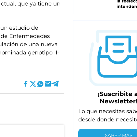
la reelec
actual, que ya tiene un
intenden
 un estudio de
al de Enfermedades
culación de una nueva
enominada genotipo II-
¡Suscribite a
Newsletter
Lo que necesitas sab
desde donde necesit
SABER MÁS