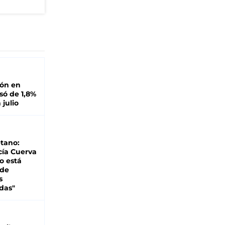
ión en
ó de 1,8%
 julio
tano:
cía Cuerva
o está
 de
s
das"