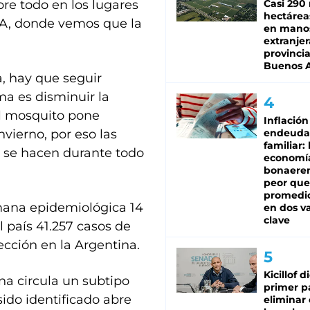
re todo en los lugares
Casi 290 
hectárea
A, donde vemos que la
en mano
extranjer
provinci
Buenos A
, hay que seguir
ma es disminuir la
l mosquito pone
Inflación
nvierno, por eso las
endeuda
familiar: 
r se hacen durante todo
economí
bonaeren
peor que
promedio
emana epidemiológica 14
en dos va
clave
el país 41.257 casos de
ección en la Argentina.
Kicillof d
na circula un subtipo
primer p
do identificado abre
eliminar 