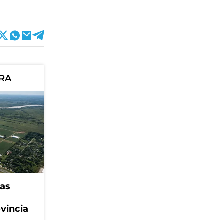
ORA
eas
ovincia