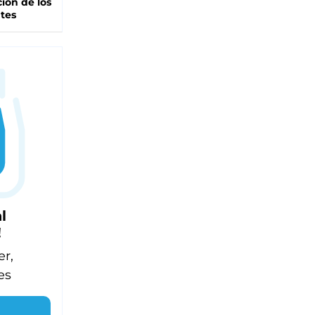
ción de los
tes
l
!
er,
es