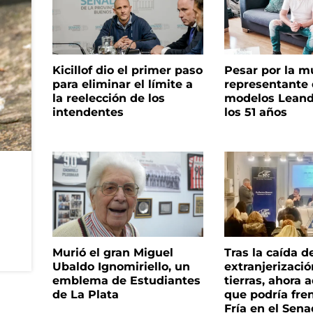
Kicillof dio el primer paso
Pesar por la m
para eliminar el límite a
representante
la reelección de los
modelos Leand
intendentes
los 51 años
Murió el gran Miguel
Tras la caída d
Ubaldo Ignomiriello, un
extranjerizaci
emblema de Estudiantes
tierras, ahora 
de La Plata
que podría fre
Fría en el Sen