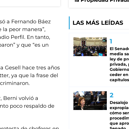
la Propiedad Privad
asó a Fernando Báez
LAS MÁS LEÍDAS
e la peor manera”,
io Perfil. En tanto,
paron” y que “es un
El Senad
media sa
ley de p
privada, 
a Gesell hace tres años
Gobierno
ceder en
er, ya que la frase del
capítulos
ecriminaron.
 Berni volvió a
Desalojo
iento poco respaldo de
expropia
cómo ser
procedi
que apro
protesta de choferes en
Senado