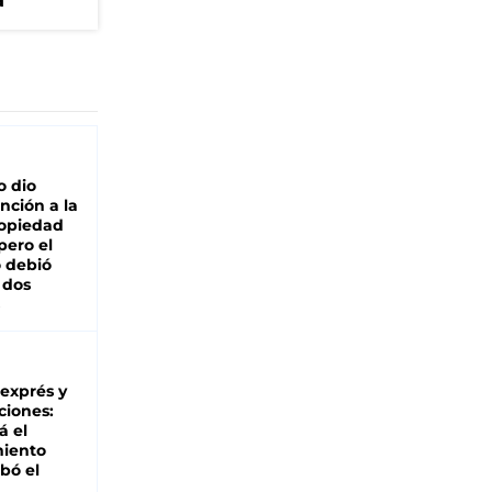
a
o dio
nción a la
ropiedad
pero el
 debió
 dos
 exprés y
ciones:
á el
miento
bó el