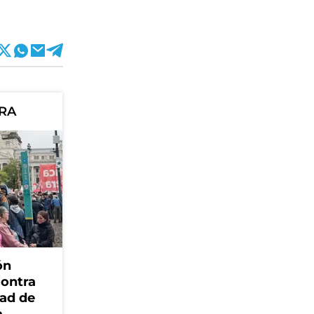
ORA
ón
contra
dad de