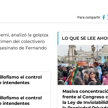
Para compartir:
rni, analizó la golpiza
LO QUE SE LEE AH
rimen del colectivero
asesinato de Fernando
illofismo el control
de intendentes
Masiva concentraci
frente al Congreso 
illofismo el control
la Ley de Inviolabili
de intendentes