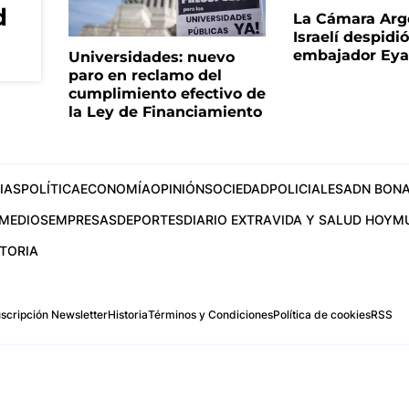
d
La Cámara Arg
Israelí despidió
embajador Eyal
Universidades: nuevo
paro en reclamo del
cumplimiento efectivo de
la Ley de Financiamiento
IAS
POLÍTICA
ECONOMÍA
OPINIÓN
SOCIEDAD
POLICIALES
ADN BONA
MEDIOS
EMPRESAS
DEPORTES
DIARIO EXTRA
VIDA Y SALUD HOY
M
STORIA
scripción Newsletter
Historia
Términos y Condiciones
Política de cookies
RSS
.com
os Aires, Argentina