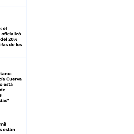
: el
oficializó
 del 20%
ifas de los
tano:
cía Cuerva
o está
 de
s
das"
mil
s están