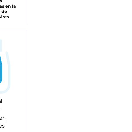
s
as en la
a de
ires
l
!
er,
es