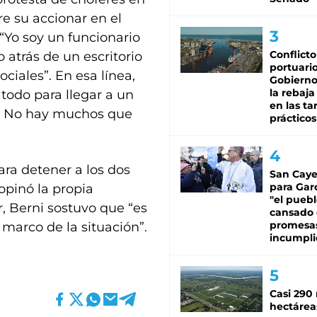
e su accionar en el
 “Yo soy un funcionario
Conflicto
 atrás de un escritorio
portuario
ciales”. En esa línea,
Gobierno 
la rebaja
 todo para llegar a un
en las tar
to. No hay muchos que
prácticos
ra detener a los dos
San Caye
para Gar
opinó la propia
"el puebl
, Berni sostuvo que “es
cansado
promesa
marco de la situación”.
incumpli
Casi 290 
hectárea