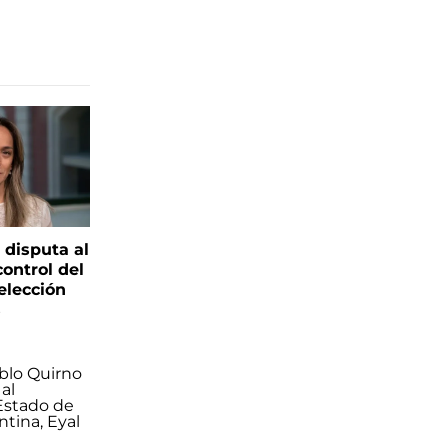
 disputa al
control del
elección
s