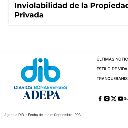
Inviolabilidad de la Propieda
Privada
ÚLTIMAS NOTIC
ESTILO DE VIDA
TRANQUERA
HI
Su
Agencia DIB - Fecha de Inicio: Septiembre 1993
Contactos:
publicidad@dib.com.ar
/
vpignaton@dib.com.ar
/
avisosdib@gmail
Dirección de las oficinas: Calle 48 Nº 726 Piso 4, La Plata; Provincia de Buen