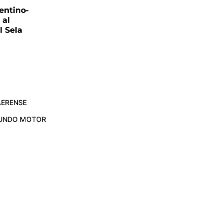
entino-
 al
 Sela
ERENSE
UNDO MOTOR