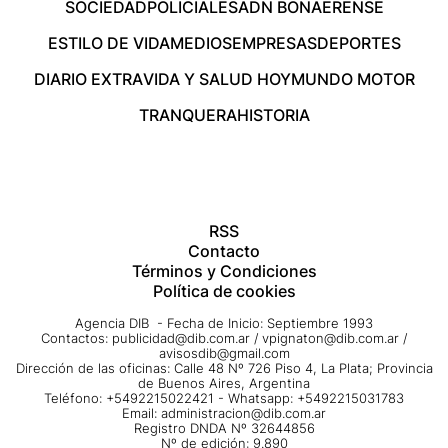
SOCIEDAD
POLICIALES
ADN BONAERENSE
ESTILO DE VIDA
MEDIOS
EMPRESAS
DEPORTES
DIARIO EXTRA
VIDA Y SALUD HOY
MUNDO MOTOR
TRANQUERA
HISTORIA
RSS
Contacto
Términos y Condiciones
Política de cookies
Agencia DIB - Fecha de Inicio: Septiembre 1993
Contactos:
publicidad@dib.com.ar
/
vpignaton@dib.com.ar
/
avisosdib@gmail.com
Dirección de las oficinas: Calle 48 Nº 726 Piso 4, La Plata; Provincia
de Buenos Aires, Argentina
Teléfono: +5492215022421 - Whatsapp: +5492215031783
Email:
administracion@dib.com.ar
Registro DNDA Nº 32644856
Nº de edición: 9.890