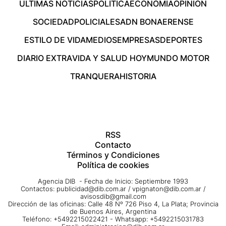
ÚLTIMAS NOTICIAS
POLÍTICA
ECONOMÍA
OPINIÓN
SOCIEDAD
POLICIALES
ADN BONAERENSE
ESTILO DE VIDA
MEDIOS
EMPRESAS
DEPORTES
DIARIO EXTRA
VIDA Y SALUD HOY
MUNDO MOTOR
TRANQUERA
HISTORIA
RSS
Contacto
Términos y Condiciones
Política de cookies
Agencia DIB - Fecha de Inicio: Septiembre 1993
Contactos:
publicidad@dib.com.ar
/
vpignaton@dib.com.ar
/
avisosdib@gmail.com
Dirección de las oficinas: Calle 48 Nº 726 Piso 4, La Plata; Provincia
de Buenos Aires, Argentina
Teléfono: +5492215022421 - Whatsapp: +5492215031783