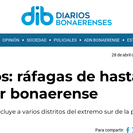
OPINIÓN
SOCIEDAD
POLICIALES
ADN BONAERENSE
ES
28 de abril 
os: ráfagas de has
ur bonaerense
luye a varios distritos del extremo sur de la 
Para compartir: