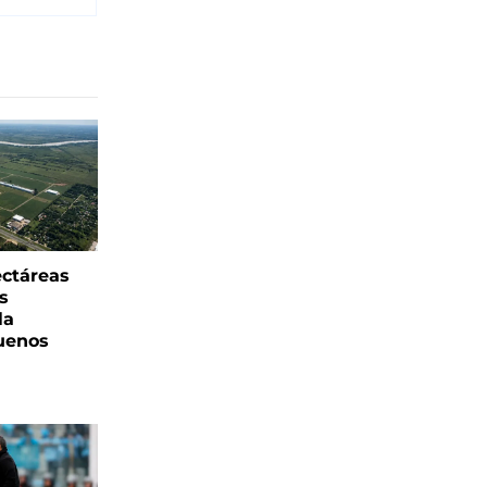
ectáreas
s
la
uenos