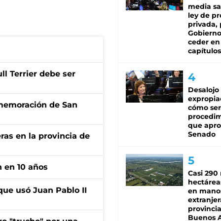
media sa
ley de p
privada, 
Gobierno
ceder en
capítulos
l Terrier debe ser
Desalojo
expropia
onmemoración de San
cómo ser
procedi
que apro
Senado
ras en la provincia de
n en 10 años
Casi 290 
hectárea
que usó Juan Pablo II
en mano
extranjer
provinci
Buenos A