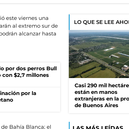
ió este viernes una
LO QUE SE LEE AH
tarán al extremo sur de
 podrán alcanzar hasta
o por dos perros Bull
 con $2,7 millones
Casi 290 mil hectár
están en manos
rinación por la
extranjeras en la pr
etano
de Buenos Aires
to de Bahía Blanca; el
LAS MÁS LEÍDAS