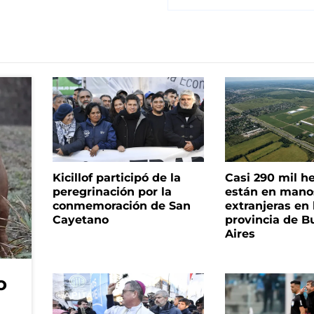
Kicillof participó de la
Casi 290 mil h
peregrinación por la
están en mano
conmemoración de San
extranjeras en 
Cayetano
provincia de B
Aires
o