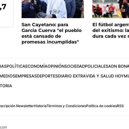
,7
San Cayetano: para
El fútbol argen
García Cuerva "el pueblo
del exitismo: l
está cansado de
dura cada vez
promesas incumplidas"
IAS
POLÍTICA
ECONOMÍA
OPINIÓN
SOCIEDAD
POLICIALES
ADN BONA
MEDIOS
EMPRESAS
DEPORTES
DIARIO EXTRA
VIDA Y SALUD HOY
M
STORIA
scripción Newsletter
Historia
Términos y Condiciones
Política de cookies
RSS
.com