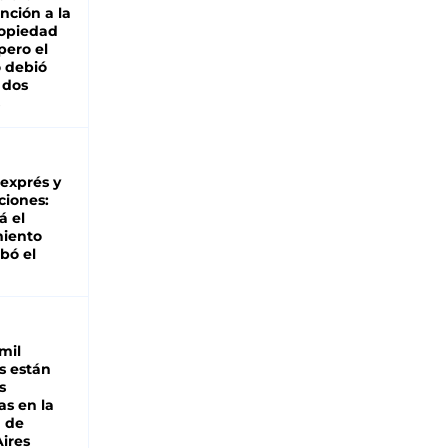
nción a la
ropiedad
pero el
 debió
 dos
 exprés y
ciones:
á el
miento
bó el
mil
s están
s
as en la
a de
ires