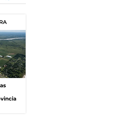
ORA
eas
ovincia