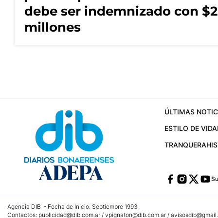
debe ser indemnizado con $2
millones
ÚLTIMAS NOTIC
ESTILO DE VIDA
TRANQUERA
HI
Su
Agencia DIB - Fecha de Inicio: Septiembre 1993
Contactos:
publicidad@dib.com.ar
/
vpignaton@dib.com.ar
/
avisosdib@gmail