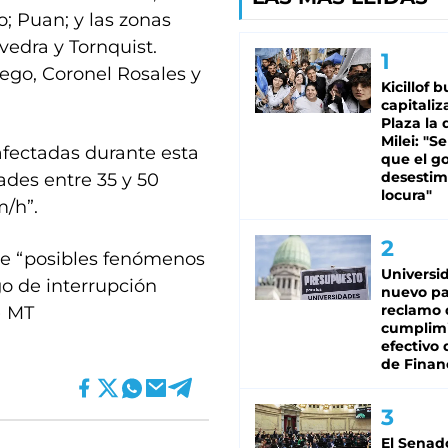
o; Puan; y las zonas
vedra y Tornquist.
ego, Coronel Rosales y
Kicillof 
capitaliz
Plaza la 
Milei: "S
afectadas durante esta
que el g
desestim
ades entre 35 y 50
locura"
m/h”.
bre “posibles fenómenos
Universi
o de interrupción
nuevo pa
reclamo 
) MT
cumplim
efectivo 
de Finan
El Senad