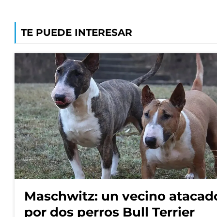
TE PUEDE INTERESAR
Maschwitz: un vecino atacad
por dos perros Bull Terrier