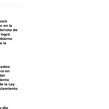
buscó
ar en la
derrota de
e logró
obierno
e la
dades:
ro en
del
iento
de la Ley
ciamiento
o dio