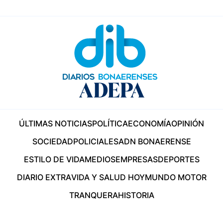
ÚLTIMAS NOTICIAS
POLÍTICA
ECONOMÍA
OPINIÓN
SOCIEDAD
POLICIALES
ADN BONAERENSE
ESTILO DE VIDA
MEDIOS
EMPRESAS
DEPORTES
DIARIO EXTRA
VIDA Y SALUD HOY
MUNDO MOTOR
TRANQUERA
HISTORIA