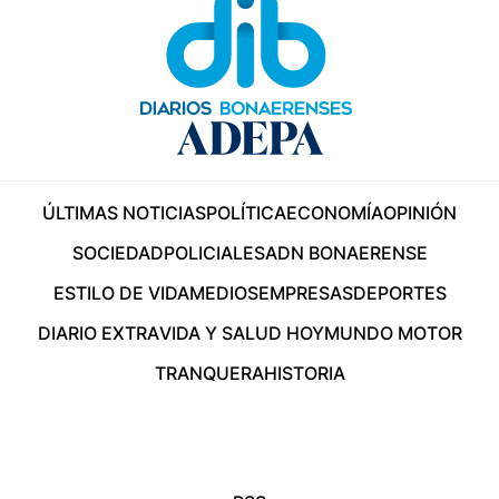
ÚLTIMAS NOTICIAS
POLÍTICA
ECONOMÍA
OPINIÓN
SOCIEDAD
POLICIALES
ADN BONAERENSE
ESTILO DE VIDA
MEDIOS
EMPRESAS
DEPORTES
DIARIO EXTRA
VIDA Y SALUD HOY
MUNDO MOTOR
TRANQUERA
HISTORIA