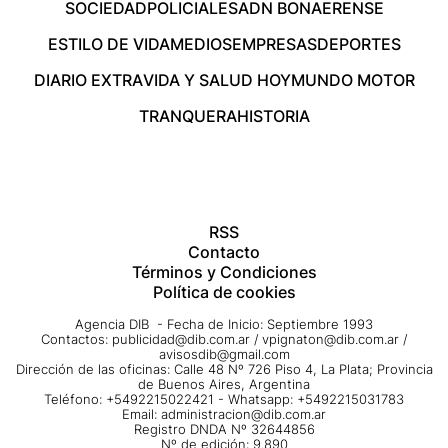
SOCIEDAD
POLICIALES
ADN BONAERENSE
ESTILO DE VIDA
MEDIOS
EMPRESAS
DEPORTES
DIARIO EXTRA
VIDA Y SALUD HOY
MUNDO MOTOR
TRANQUERA
HISTORIA
RSS
Contacto
Términos y Condiciones
Política de cookies
Agencia DIB - Fecha de Inicio: Septiembre 1993
Contactos:
publicidad@dib.com.ar
/
vpignaton@dib.com.ar
/
avisosdib@gmail.com
Dirección de las oficinas: Calle 48 Nº 726 Piso 4, La Plata; Provincia
de Buenos Aires, Argentina
Teléfono: +5492215022421 - Whatsapp: +5492215031783
Email:
administracion@dib.com.ar
Registro DNDA Nº 32644856
Nº de edición: 9.890