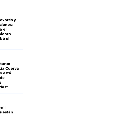
 exprés y
ciones:
á el
miento
bó el
tano:
cía Cuerva
o está
 de
s
das"
mil
s están