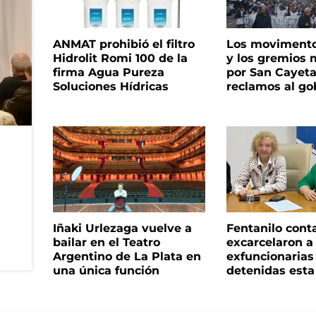
ANMAT prohibió el filtro
Los movimento
Hidrolit Romi 100 de la
y los gremios
firma Agua Pureza
por San Cayet
Soluciones Hídricas
reclamos al go
Iñaki Urlezaga vuelve a
Fentanilo cont
bailar en el Teatro
excarcelaron a 
Argentino de La Plata en
exfuncionaria
una única función
detenidas est