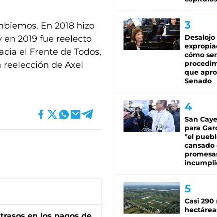
mbiemos. En 2018 hizo
Desalojo
y en 2019 fue reelecto
expropia
cia el Frente de Todos,
cómo ser
procedi
a reelección de Axel
que apro
Senado
San Caye
para Gar
"el puebl
cansado
promesa
incumpli
Casi 290 
hectárea
trasos en los pagos de