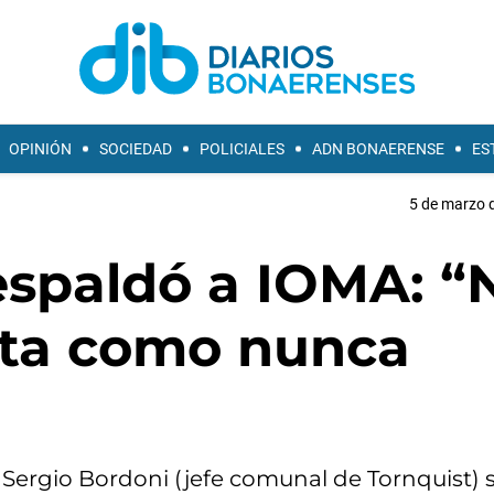
OPINIÓN
SOCIEDAD
POLICIALES
ADN BONAERENSE
ES
5 de marzo d
espaldó a IOMA: “
sta como nunca
Sergio Bordoni (jefe comunal de Tornquist) s