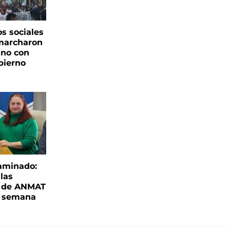
s sociales
 marcharon
ano con
bierno
aminado:
las
s de ANMAT
a semana