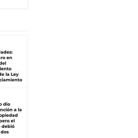
dades:
ro en
del
iento
de la Ley
ciamiento
o dio
nción a la
ropiedad
pero el
 debió
 dos