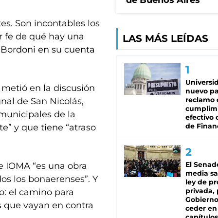
de Buenos Aires
s. Son incontables los
r fe de qué hay una
LAS MÁS LEÍDAS
 Bordoni en su cuenta
Universi
 metió en la discusión
nuevo pa
reclamo 
nal de San Nicolás,
cumplim
 municipales de la
efectivo 
de Finan
te” y que tiene “atraso
El Senad
ue IOMA “es una obra
media sa
dos los bonaerenses”. Y
ley de p
privada, 
do: el camino para
Gobierno
s que vayan en contra
ceder en
capítulos