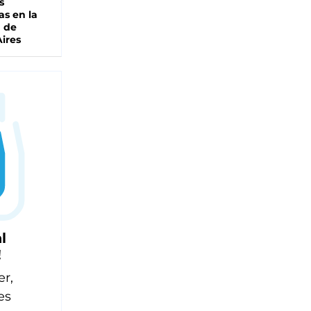
s
as en la
a de
ires
l
!
er,
es