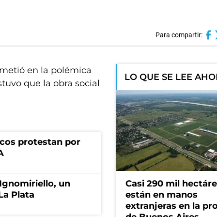
Para compartir:
 metió en la polémica
LO QUE SE LEE AH
stuvo que la obra social
cos protestan por
A
Ignomiriello, un
Casi 290 mil hectár
La Plata
están en manos
extranjeras en la pr