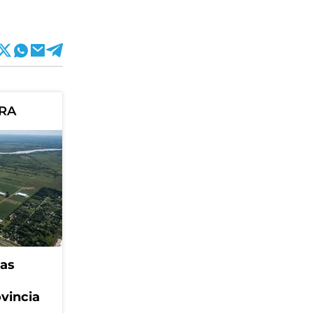
ORA
eas
ovincia