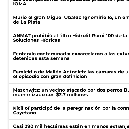
IOMA
Murió el gran Miguel Ubaldo Ignomiriello, un 
de La Plata
ANMAT prohibió el filtro Hidrolit Romi 100 de l
Soluciones Hídricas
Fentanilo contaminado: excarcelaron a las exf
detenidas esta semana
Femicidio de Mailén Antonich: las cámaras de u
el episodio con gran definición
Maschwitz: un vecino atacado por dos perros Bul
indemnizado con $2,7 millones
Kicillof participó de la peregrinación por la c
Cayetano
Casi 290 mil hectáreas están en manos extranje