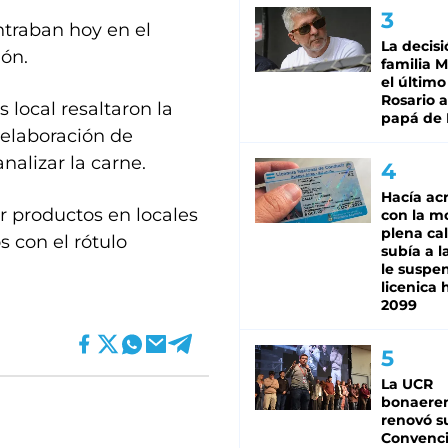
ntraban hoy en el
La decisi
ión.
familia M
el último
Rosario a
 local resaltaron la
papá de 
 elaboración de
nalizar la carne.
Hacía ac
 productos en locales
con la m
plena cal
 con el rótulo
subía a l
le suspe
licenica 
2099
La UCR
bonaere
renovó s
Convenc