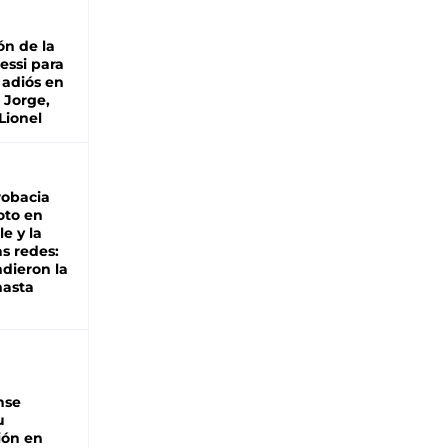
ón de la
essi para
 adiós en
 Jorge,
Lionel
robacia
oto en
le y la
as redes:
ndieron la
hasta
nse
u
ión en