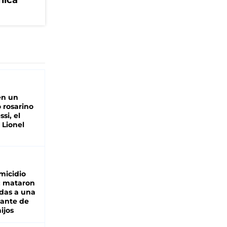
nica
en un
 rosarino
si, el
 Lionel
micidio
: mataron
das a una
lante de
hijos