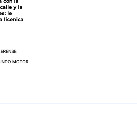
a con la
alle y la
s: le
a licenica
ERENSE
UNDO MOTOR