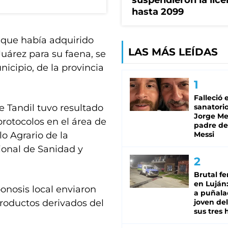
suspendieron la lice
hasta 2099
l que había adquirido
LAS MÁS LEÍDAS
uárez para su faena, se
icipio, de la provincia
Falleció 
e Tandil tuvo resultado
sanatorio
Jorge Mes
 protocolos en el área de
padre de
o Agrario de la
Messi
ional de Sanidad y
Brutal fe
en Luján
onosis local enviaron
a puñala
productos derivados del
joven de
sus tres 