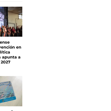
rense
vención en
ítica
a apunta a
 2027