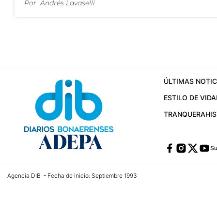
Por
Andrés Lavaselli
ÚLTIMAS NOTIC
ESTILO DE VIDA
TRANQUERA
HI
Su
Agencia DIB - Fecha de Inicio: Septiembre 1993
Contactos:
publicidad@dib.com.ar
/
vpignaton@dib.com.ar
/
avisosdib@gmail
Dirección de las oficinas: Calle 48 Nº 726 Piso 4, La Plata; Provincia de Buen
Teléfono: +5492215022421 - Whatsapp: +5492215031783
Email:
administracion@dib.com.ar
Registro DNDA Nº 32644856