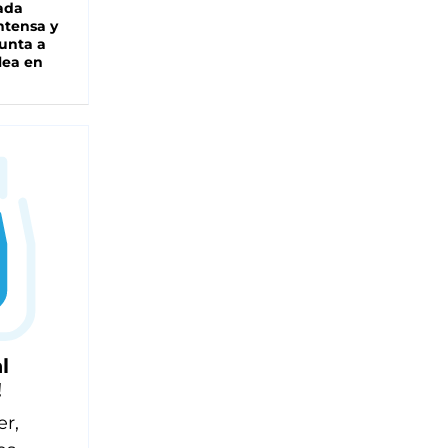
ada
intensa y
unta a
lea en
l
!
er,