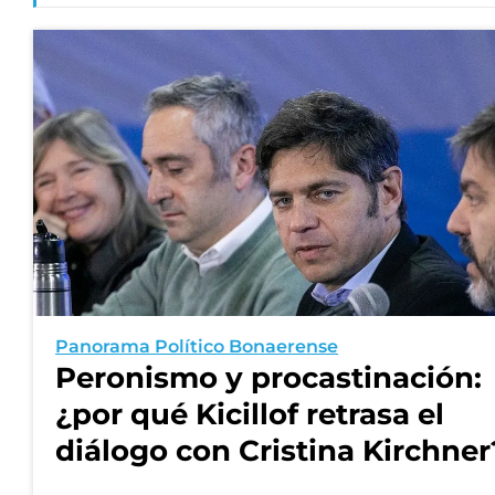
Panorama Político Bonaerense
Peronismo y procastinación:
¿por qué Kicillof retrasa el
diálogo con Cristina Kirchner