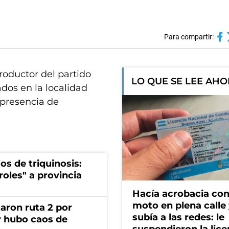
Para compartir:
roductor del partido
LO QUE SE LEE AH
os en la localidad
a presencia de
os de triquinosis:
roles" a provincia
Hacía acrobacia con
moto en plena calle 
aron ruta 2 por
subía a las redes: le
y hubo caos de