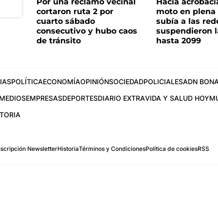
Por una reclamo vecinal
Hacía acrobaci
cortaron ruta 2 por
moto en plena c
cuarto sábado
subía a las rede
consecutivo y hubo caos
suspendieron l
de tránsito
hasta 2099
IAS
POLÍTICA
ECONOMÍA
OPINIÓN
SOCIEDAD
POLICIALES
ADN BONA
MEDIOS
EMPRESAS
DEPORTES
DIARIO EXTRA
VIDA Y SALUD HOY
M
STORIA
scripción Newsletter
Historia
Términos y Condiciones
Política de cookies
RSS
.com
os Aires, Argentina