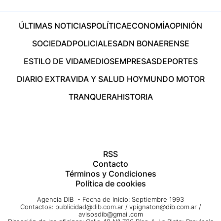
ÚLTIMAS NOTICIAS
POLÍTICA
ECONOMÍA
OPINIÓN
SOCIEDAD
POLICIALES
ADN BONAERENSE
ESTILO DE VIDA
MEDIOS
EMPRESAS
DEPORTES
DIARIO EXTRA
VIDA Y SALUD HOY
MUNDO MOTOR
TRANQUERA
HISTORIA
RSS
Contacto
Términos y Condiciones
Política de cookies
Agencia DIB - Fecha de Inicio: Septiembre 1993
Contactos:
publicidad@dib.com.ar
/
vpignaton@dib.com.ar
/
avisosdib@gmail.com