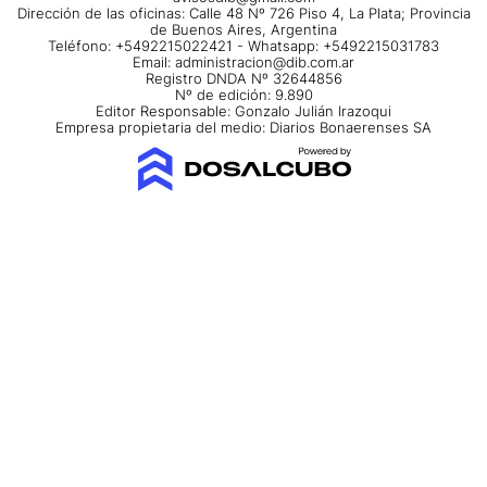
Dirección de las oficinas: Calle 48 Nº 726 Piso 4, La Plata; Provincia
de Buenos Aires, Argentina
Teléfono: +5492215022421 - Whatsapp: +5492215031783
Email:
administracion@dib.com.ar
Registro DNDA Nº 32644856
Nº de edición: 9.890
Editor Responsable: Gonzalo Julián Irazoqui
Empresa propietaria del medio: Diarios Bonaerenses SA