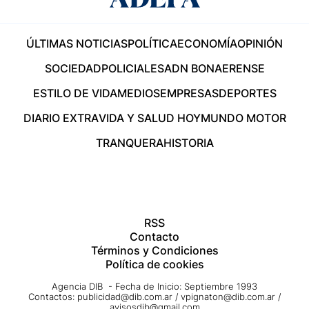
ÚLTIMAS NOTICIAS
POLÍTICA
ECONOMÍA
OPINIÓN
SOCIEDAD
POLICIALES
ADN BONAERENSE
ESTILO DE VIDA
MEDIOS
EMPRESAS
DEPORTES
DIARIO EXTRA
VIDA Y SALUD HOY
MUNDO MOTOR
TRANQUERA
HISTORIA
RSS
Contacto
Términos y Condiciones
Política de cookies
Agencia DIB - Fecha de Inicio: Septiembre 1993
Contactos:
publicidad@dib.com.ar
/
vpignaton@dib.com.ar
/
avisosdib@gmail.com