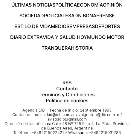
ÚLTIMAS NOTICIAS
POLÍTICA
ECONOMÍA
OPINIÓN
SOCIEDAD
POLICIALES
ADN BONAERENSE
ESTILO DE VIDA
MEDIOS
EMPRESAS
DEPORTES
DIARIO EXTRA
VIDA Y SALUD HOY
MUNDO MOTOR
TRANQUERA
HISTORIA
RSS
Contacto
Términos y Condiciones
Política de cookies
Agencia DIB - Fecha de Inicio: Septiembre 1993
Contactos:
publicidad@dib.com.ar
/
vpignaton@dib.com.ar
/
avisosdib@gmail.com
Dirección de las oficinas: Calle 48 Nº 726 Piso 4, La Plata; Provincia
de Buenos Aires, Argentina
Teléfono: +5492215022421 - Whatsapp: +5492215031783