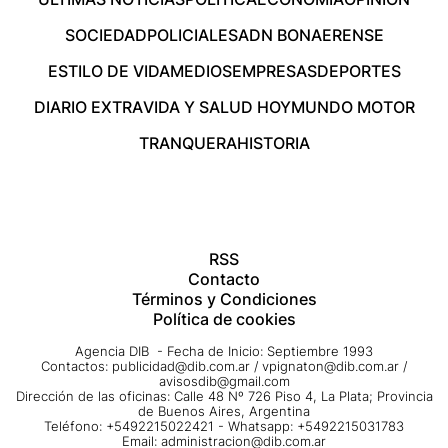
SOCIEDAD
POLICIALES
ADN BONAERENSE
ESTILO DE VIDA
MEDIOS
EMPRESAS
DEPORTES
DIARIO EXTRA
VIDA Y SALUD HOY
MUNDO MOTOR
TRANQUERA
HISTORIA
RSS
Contacto
Términos y Condiciones
Política de cookies
Agencia DIB - Fecha de Inicio: Septiembre 1993
Contactos:
publicidad@dib.com.ar
/
vpignaton@dib.com.ar
/
avisosdib@gmail.com
Dirección de las oficinas: Calle 48 Nº 726 Piso 4, La Plata; Provincia
de Buenos Aires, Argentina
Teléfono: +5492215022421 - Whatsapp: +5492215031783
Email:
administracion@dib.com.ar