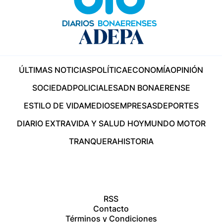
ÚLTIMAS NOTICIAS
POLÍTICA
ECONOMÍA
OPINIÓN
SOCIEDAD
POLICIALES
ADN BONAERENSE
ESTILO DE VIDA
MEDIOS
EMPRESAS
DEPORTES
DIARIO EXTRA
VIDA Y SALUD HOY
MUNDO MOTOR
TRANQUERA
HISTORIA
RSS
Contacto
Términos y Condiciones