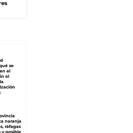
res
ad
 qué se
en el
in el
la
ización
s
ovincia
ta naranja
as, ráfagas
 y posible