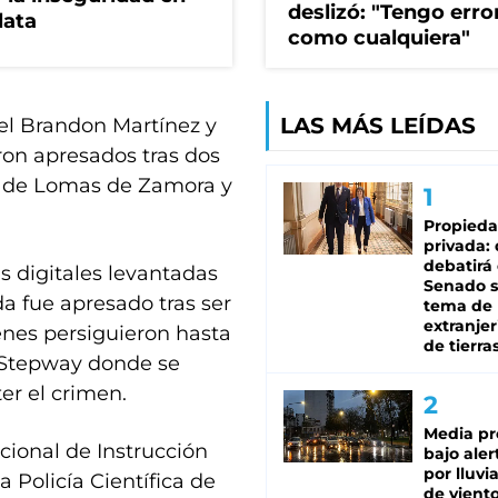
deslizó: "Tengo erro
lata
como cualquiera"
LAS MÁS LEÍDAS
el Brandon Martínez y
ron apresados tras dos
s de Lomas de Zamora y
Propied
privada:
debatirá 
as digitales levantadas
Senado s
da fue apresado tras ser
tema de 
extranjer
enes persiguieron hasta
de tierra
t Stepway donde se
er el crimen.
Media pr
ncional de Instrucción
bajo aler
por lluvi
a Policía Científica de
de viento