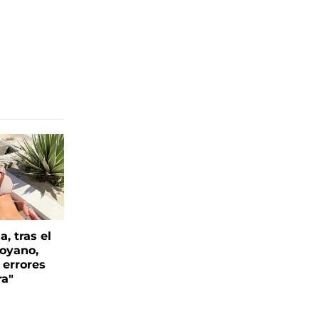
, tras el
oyano,
 errores
ra"