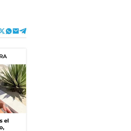
ORA
s el
o,