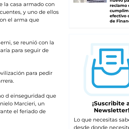
nuevo pa
 de la casa armado con
reclamo 
cumplim
ncuentes, y uno de ellos
efectivo 
con el arma que
de Finan
rni, se reunió con la
saría para seguir de
vilización para pedir
rrera.
ho d einseguridad que
¡Suscribite a
nielo Marcieri, un
Newsletter
ante el feriado de
Lo que necesitas sab
desde donde necesit