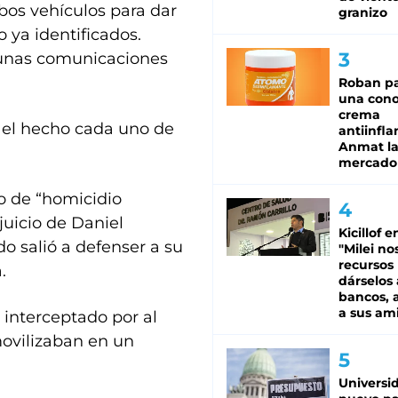
bos vehículos para dar
granizo
 ya identificados.
gunas comunicaciones
Roban pa
una cono
crema
n el hecho cada uno de
antiinfla
Anmat la 
mercado
o de “homicidio
juicio de Daniel
Kicillof e
o salió a defenser a su
"Milei no
recursos
.
dárselos 
bancos, a
a sus am
 interceptado por al
ovilizaban en un
Universi