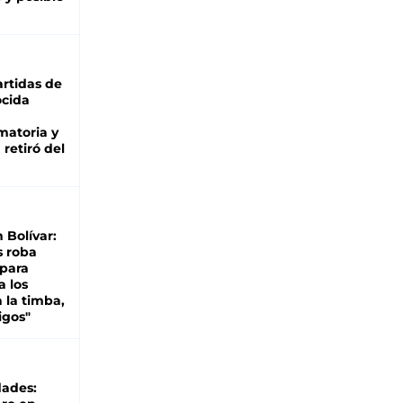
rtidas de
cida
matoria y
retiró del
n Bolívar:
s roba
 para
a los
 la timba,
igos"
dades: