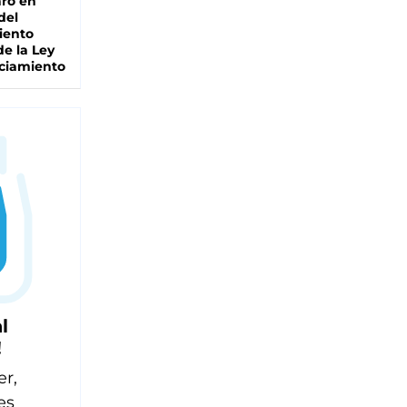
ro en
del
iento
de la Ley
ciamiento
l
!
er,
es