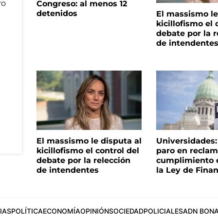
Congreso: al menos 12
detenidos
El massismo le
kicillofismo el 
debate por la r
de intendente
El massismo le disputa al
Universidades
kicillofismo el control del
paro en reclam
debate por la relección
cumplimiento e
de intendentes
la Ley de Fina
IAS
POLÍTICA
ECONOMÍA
OPINIÓN
SOCIEDAD
POLICIALES
ADN BONA