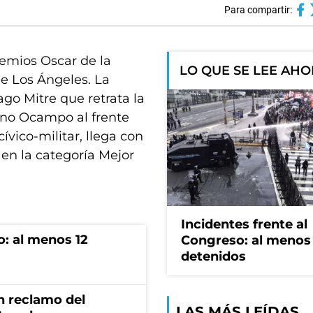
Para compartir:
remios Oscar de la
LO QUE SE LEE AH
e Los Ángeles. La
ago Mitre que retrata la
reno Ocampo al frente
cívico-militar, llega con
l en la categoría Mejor
Incidentes frente al
o: al menos 12
Congreso: al menos
detenidos
n reclamo del
LAS MÁS LEÍDAS