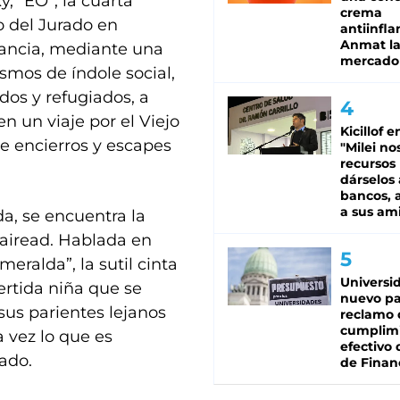
, “EO”, la cuarta
crema
o del Jurado en
antiinfla
Anmat la 
vancia, mediante una
mercado
smos de índole social,
os y refugiados, a
n un viaje por el Viejo
Kicillof e
de encierros y escapes
"Milei no
recursos
dárselos 
bancos, a
a sus am
a, se encuentra la
Bairead. Hablada en
meralda”, la sutil cinta
Universi
vertida niña que se
nuevo pa
sus parientes lejanos
reclamo 
cumplim
 vez lo que es
efectivo 
ado.
de Finan