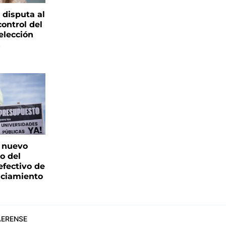
 disputa al
control del
elección
s
: nuevo
o del
fectivo de
nciamiento
ERENSE