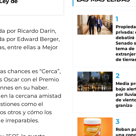
 Ley de
Propied
da por Ricardo Darín,
privada:
debatirá 
ida por Edward Berger,
Senado s
s, entre ellas a Mejor
tema de 
extranjer
de tierra
nas chances es “Cerca”,
s Oscar con el Premio
Media pr
annes en su haber.
bajo aler
por lluvi
a en la cercana amistad
de viento
stiones como el
granizo
 los otros y cómo los
e irreparables.
Roban pa
una cono