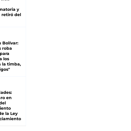
matoria y
retiró del
n Bolívar:
s roba
 para
a los
 la timba,
igos"
dades:
ro en
del
iento
de la Ley
ciamiento