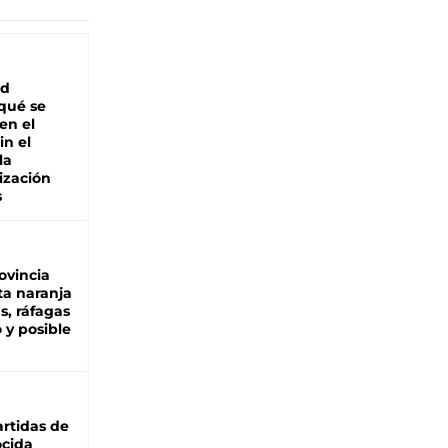
ad
 qué se
en el
in el
la
ización
s
ovincia
ta naranja
as, ráfagas
 y posible
rtidas de
cida