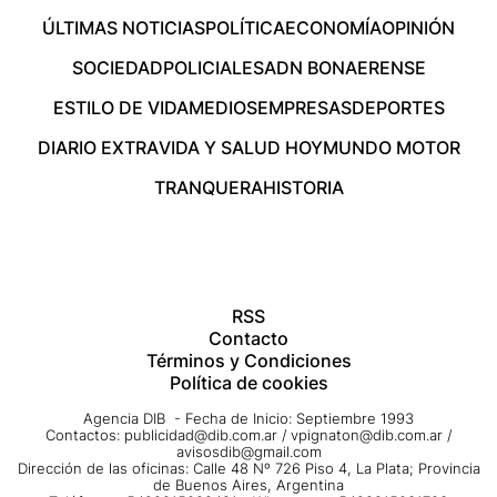
ÚLTIMAS NOTICIAS
POLÍTICA
ECONOMÍA
OPINIÓN
SOCIEDAD
POLICIALES
ADN BONAERENSE
ESTILO DE VIDA
MEDIOS
EMPRESAS
DEPORTES
DIARIO EXTRA
VIDA Y SALUD HOY
MUNDO MOTOR
TRANQUERA
HISTORIA
RSS
Contacto
Términos y Condiciones
Política de cookies
Agencia DIB - Fecha de Inicio: Septiembre 1993
Contactos:
publicidad@dib.com.ar
/
vpignaton@dib.com.ar
/
avisosdib@gmail.com
Dirección de las oficinas: Calle 48 Nº 726 Piso 4, La Plata; Provincia
de Buenos Aires, Argentina