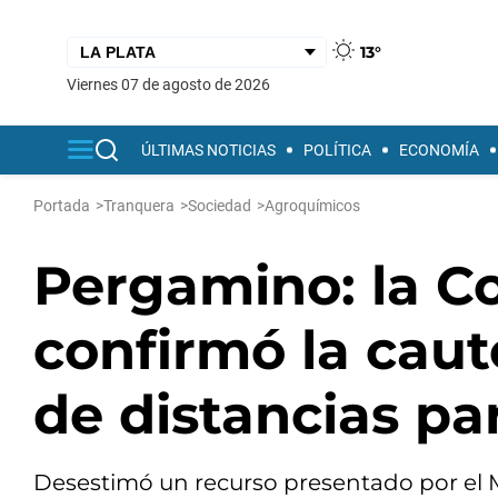
13°
viernes 07 de agosto de 2026
ÚLTIMAS NOTICIAS
POLÍTICA
ECONOMÍA
Portada
>
Tranquera
>
Sociedad
>
Agroquímicos
Pergamino: la C
confirmó la caut
de distancias pa
Desestimó un recurso presentado por el Mun