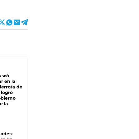
buscó
ar en la
derrota de
e logró
obierno
e la
dades: