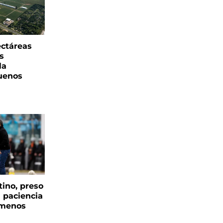
ectáreas
s
la
uenos
tino, preso
a paciencia
 menos