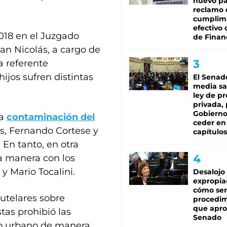
nuevo pa
reclamo 
cumplim
efectivo 
018 en el Juzgado
de Finan
San Nicolás, a cargo de
a referente
hijos sufren distintas
El Senad
media sa
ley de p
privada, 
Gobierno
la
contaminación del
ceder en
s, Fernando Cortese y
capítulos
 En tanto, en otra
a manera con los
y Mario Tocalini.
Desalojo
expropia
cómo ser
autelares sobre
procedi
que apro
tas prohibió las
Senado
do urbano de manera