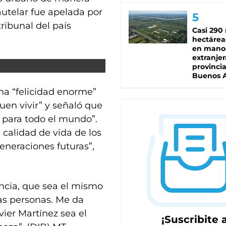
autelar fue apelada por
ribunal del país
Casi 290 
hectárea
en mano
extranjer
provinci
Buenos A
una “felicidad enorme”
buen vivir” y señaló que
o para todo el mundo”.
calidad de vida de los
generaciones futuras”,
cia, que sea el mismo
las personas. Me da
ier Martínez sea el
¡Suscribite a