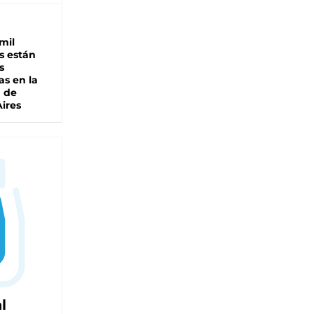
mil
s están
s
as en la
a de
ires
l