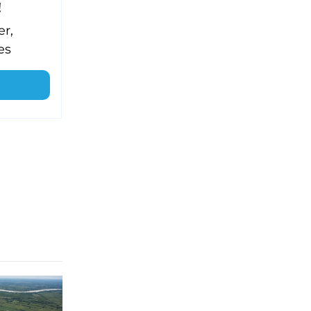
!
er,
es