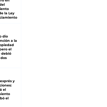
ro en
del
iento
de la Ley
ciamiento
o dio
nción a la
ropiedad
pero el
 debió
 dos
 exprés y
ciones:
á el
miento
bó el