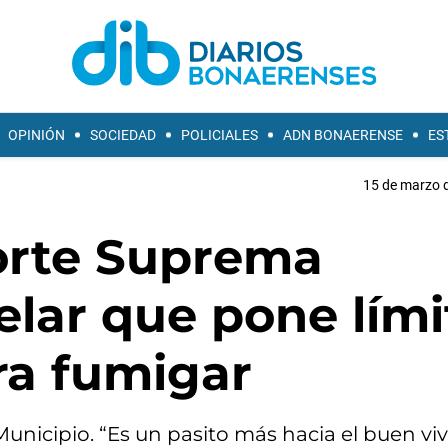
OPINIÓN
SOCIEDAD
POLICIALES
ADN BONAERENSE
ES
15 de marzo d
orte Suprema
elar que pone lími
ra fumigar
icipio. “Es un pasito más hacia el buen vivir