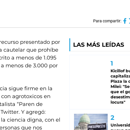
Para compartir:
recurso presentado por
LAS MÁS LEÍDAS
a cautelar que prohíbe
rito a menos de 1.095
y a menos de 3.000 por
Kicillof 
capitaliz
Plaza la 
Milei: "S
ia sigue firme en la
que el g
 con agrotoxicos en
desestim
locura"
talista “Paren de
witter. Y agregó:
a ciencia digna, con el
Universi
personas que nos