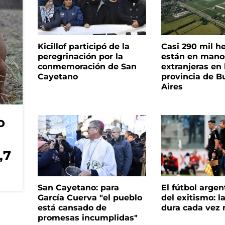
Kicillof participó de la
Casi 290 mil h
peregrinación por la
están en mano
conmemoración de San
extranjeras en 
Cayetano
provincia de B
Aires
o
,7
San Cayetano: para
El fútbol argen
García Cuerva "el pueblo
del exitismo: l
está cansado de
dura cada vez
promesas incumplidas"