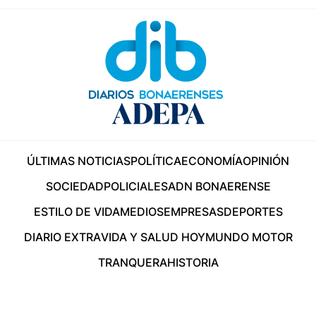
ÚLTIMAS NOTICIAS
POLÍTICA
ECONOMÍA
OPINIÓN
SOCIEDAD
POLICIALES
ADN BONAERENSE
ESTILO DE VIDA
MEDIOS
EMPRESAS
DEPORTES
DIARIO EXTRA
VIDA Y SALUD HOY
MUNDO MOTOR
TRANQUERA
HISTORIA