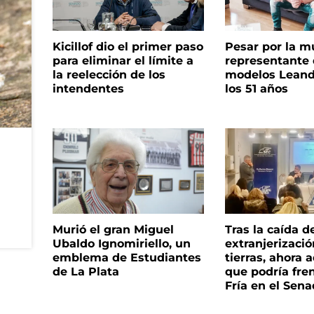
Kicillof dio el primer paso
Pesar por la m
para eliminar el límite a
representante
la reelección de los
modelos Leand
intendentes
los 51 años
Murió el gran Miguel
Tras la caída d
Ubaldo Ignomiriello, un
extranjerizaci
emblema de Estudiantes
tierras, ahora 
de La Plata
que podría fre
Fría en el Sen