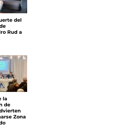
uerte del
 de
ro Rud a
e la
ón de
advierten
narse Zona
ado