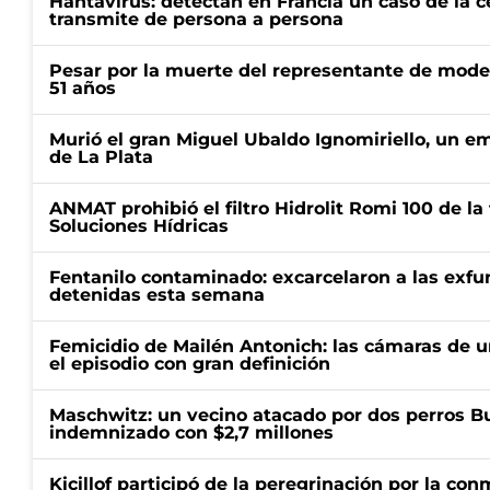
Hantavirus: detectan en Francia un caso de la 
transmite de persona a persona
Pesar por la muerte del representante de mode
51 años
Murió el gran Miguel Ubaldo Ignomiriello, un 
de La Plata
ANMAT prohibió el filtro Hidrolit Romi 100 de l
Soluciones Hídricas
Fentanilo contaminado: excarcelaron a las exf
detenidas esta semana
Femicidio de Mailén Antonich: las cámaras de u
el episodio con gran definición
Maschwitz: un vecino atacado por dos perros Bul
indemnizado con $2,7 millones
Kicillof participó de la peregrinación por la c