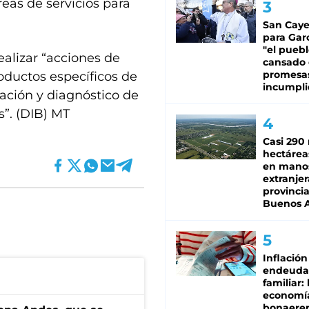
reas de servicios para
San Caye
para Gar
"el puebl
ealizar “acciones de
cansado
promesa
ductos específicos de
incumpli
icación y diagnóstico de
”. (DIB) MT
Casi 290 
hectárea
en mano
extranjer
provinci
Buenos A
Inflación
endeuda
familiar: 
economí
bonaeren