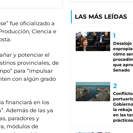
LAS MÁS LEÍDAS
e” fue oficializado a
 Producción, Ciencia e
osta.
Desalojo
expropia
cómo ser
ñar y potenciar el
procedi
estinos provinciales, de
que apro
Senado
empo” para “impulsar
nten con algún grado
Conflicto
portuario
a financiará en los
Gobierno 
la rebaja
a”. Además de las ya
en las tar
s, paradores y
prácticos
iva, módulos de