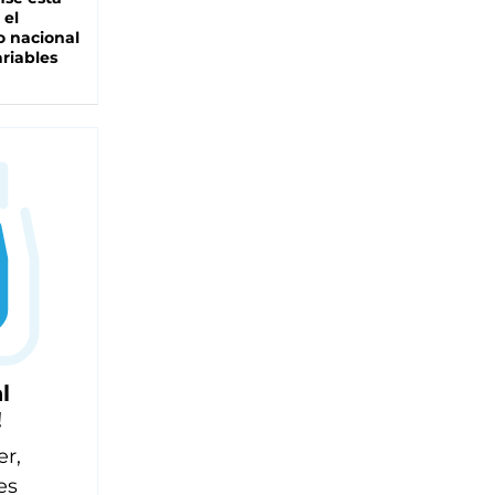
 el
 nacional
riables
l
!
er,
es