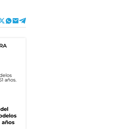
ORA
 del
odelos
1 años