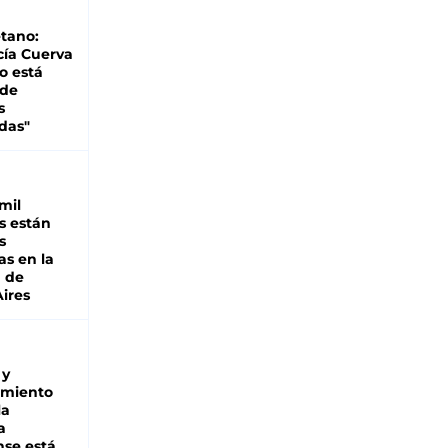
tano:
cía Cuerva
o está
 de
s
das"
mil
s están
s
as en la
a de
ires
 y
miento
la
a
se está