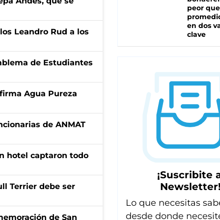
cepa Andes, que se
peor que
promedio
en dos va
los Leandro Rud a los
clave
emblema de Estudiantes
a firma Agua Pureza
uncionarias de ANMAT
n hotel captaron todo
¡Suscribite a
Newsletter
l Terrier debe ser
Lo que necesitas sab
desde donde necesit
onmemoración de San