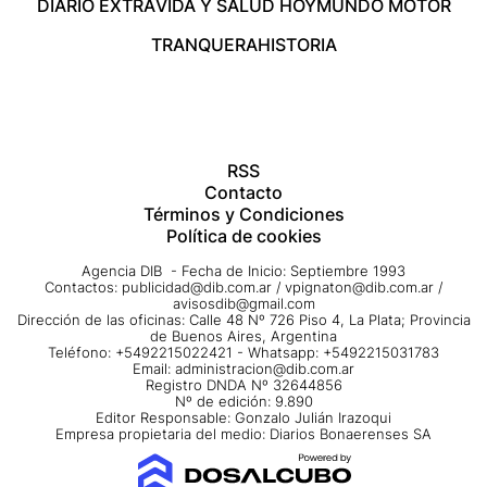
DIARIO EXTRA
VIDA Y SALUD HOY
MUNDO MOTOR
TRANQUERA
HISTORIA
RSS
Contacto
Términos y Condiciones
Política de cookies
Agencia DIB - Fecha de Inicio: Septiembre 1993
Contactos:
publicidad@dib.com.ar
/
vpignaton@dib.com.ar
/
avisosdib@gmail.com
Dirección de las oficinas: Calle 48 Nº 726 Piso 4, La Plata; Provincia
de Buenos Aires, Argentina
Teléfono: +5492215022421 - Whatsapp: +5492215031783
Email:
administracion@dib.com.ar
Registro DNDA Nº 32644856
Nº de edición: 9.890
Editor Responsable: Gonzalo Julián Irazoqui
Empresa propietaria del medio: Diarios Bonaerenses SA