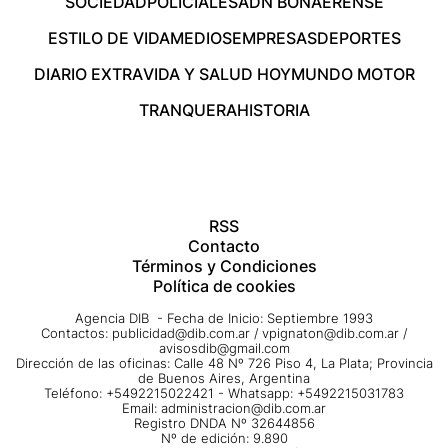
SOCIEDAD
POLICIALES
ADN BONAERENSE
ESTILO DE VIDA
MEDIOS
EMPRESAS
DEPORTES
DIARIO EXTRA
VIDA Y SALUD HOY
MUNDO MOTOR
TRANQUERA
HISTORIA
RSS
Contacto
Términos y Condiciones
Política de cookies
Agencia DIB - Fecha de Inicio: Septiembre 1993
Contactos:
publicidad@dib.com.ar
/
vpignaton@dib.com.ar
/
avisosdib@gmail.com
Dirección de las oficinas: Calle 48 Nº 726 Piso 4, La Plata; Provincia
de Buenos Aires, Argentina
Teléfono: +5492215022421 - Whatsapp: +5492215031783
Email:
administracion@dib.com.ar
Registro DNDA Nº 32644856
Nº de edición: 9.890