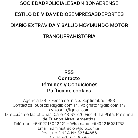
SOCIEDAD
POLICIALES
ADN BONAERENSE
ESTILO DE VIDA
MEDIOS
EMPRESAS
DEPORTES
DIARIO EXTRA
VIDA Y SALUD HOY
MUNDO MOTOR
TRANQUERA
HISTORIA
RSS
Contacto
Términos y Condiciones
Política de cookies
Agencia DIB - Fecha de Inicio: Septiembre 1993
Contactos:
publicidad@dib.com.ar
/
vpignaton@dib.com.ar
/
avisosdib@gmail.com
Dirección de las oficinas: Calle 48 Nº 726 Piso 4, La Plata; Provincia
de Buenos Aires, Argentina
Teléfono: +5492215022421 - Whatsapp: +5492215031783
Email:
administracion@dib.com.ar
Registro DNDA Nº 32644856
Nº de edición: 9.890