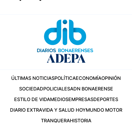
ÚLTIMAS NOTICIAS
POLÍTICA
ECONOMÍA
OPINIÓN
SOCIEDAD
POLICIALES
ADN BONAERENSE
ESTILO DE VIDA
MEDIOS
EMPRESAS
DEPORTES
DIARIO EXTRA
VIDA Y SALUD HOY
MUNDO MOTOR
TRANQUERA
HISTORIA