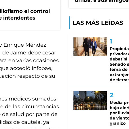
timba, a sus amigos
illofismo el control
de intendentes
LAS MÁS LEÍDAS
 y Enrique Méndez
Propied
a de Jaime debe cesar
privada:
debatirá 
ra en varias ocasiones.
Senado s
 que accedió Infobae,
tema de 
extranjer
uación respecto de su
de tierra
ormes médicos sumados
Media pr
e de las circunstancias
bajo aler
por lluvi
o de salud por parte de
de viento
idas de cautela, ya
granizo