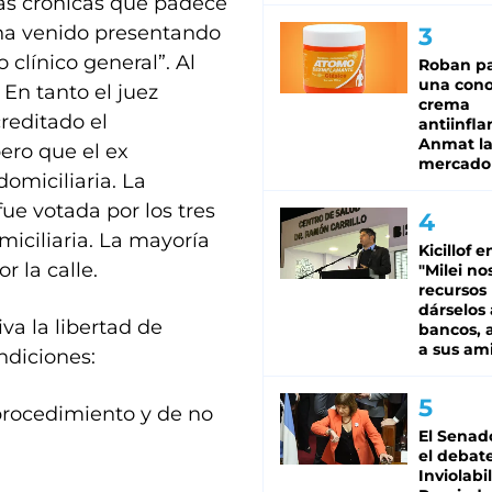
ías crónicas que padece
 ha venido presentando
 clínico general”. Al
Roban pa
una cono
 En tanto el juez
crema
reditado el
antiinfla
Anmat la 
ero que el ex
mercado
omiciliaria. La
fue votada por los tres
miciliaria. La mayoría
Kicillof e
 la calle.
"Milei no
recursos
dárselos 
va la libertad de
bancos, a
a sus am
ndiciones:
procedimiento y de no
El Senad
el debat
Inviolabi