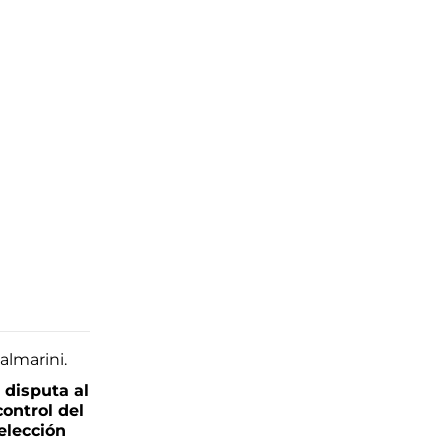
 disputa al
control del
elección