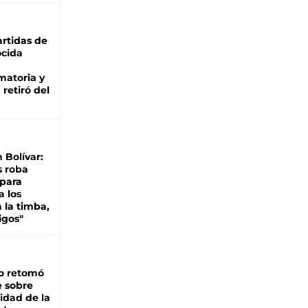
rtidas de
cida
matoria y
retiró del
n Bolívar:
s roba
 para
a los
 la timba,
igos"
o retomó
e sobre
lidad de la