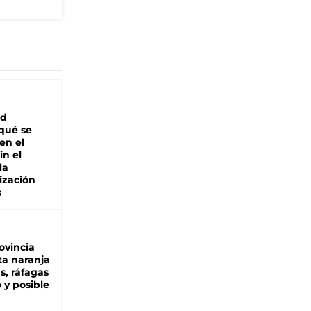
"
ad
 qué se
en el
in el
la
ización
s
ovincia
ta naranja
as, ráfagas
 y posible