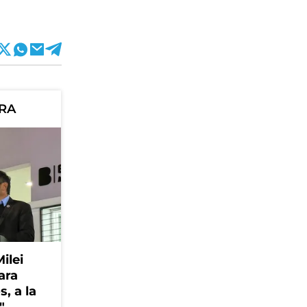
ORA
Milei
ara
, a la