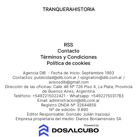
TRANQUERA
HISTORIA
RSS
Contacto
Términos y Condiciones
Política de cookies
Agencia DIB - Fecha de Inicio: Septiembre 1993
Contactos:
publicidad@dib.com.ar
/
vpignaton@dib.com.ar
/
avisosdib@gmail.com
Dirección de las oficinas: Calle 48 Nº 726 Piso 4, La Plata; Provincia
de Buenos Aires, Argentina
Teléfono: +5492215022421 - Whatsapp: +5492215031783
Email:
administracion@dib.com.ar
Registro DNDA Nº 32644856
Nº de edición: 9.890
Editor Responsable: Gonzalo Julián Irazoqui
Empresa propietaria del medio: Diarios Bonaerenses SA