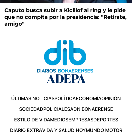
Caputo busca subir a Kicillof al ring y le pide
que no compita por la presidencia: "Retirate,
amigo"
ÚLTIMAS NOTICIAS
POLÍTICA
ECONOMÍA
OPINIÓN
SOCIEDAD
POLICIALES
ADN BONAERENSE
ESTILO DE VIDA
MEDIOS
EMPRESAS
DEPORTES
DIARIO EXTRA
VIDA Y SALUD HOY
MUNDO MOTOR