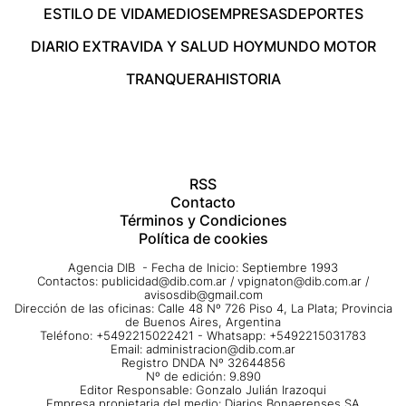
ESTILO DE VIDA
MEDIOS
EMPRESAS
DEPORTES
DIARIO EXTRA
VIDA Y SALUD HOY
MUNDO MOTOR
TRANQUERA
HISTORIA
RSS
Contacto
Términos y Condiciones
Política de cookies
Agencia DIB - Fecha de Inicio: Septiembre 1993
Contactos:
publicidad@dib.com.ar
/
vpignaton@dib.com.ar
/
avisosdib@gmail.com
Dirección de las oficinas: Calle 48 Nº 726 Piso 4, La Plata; Provincia
de Buenos Aires, Argentina
Teléfono: +5492215022421 - Whatsapp: +5492215031783
Email:
administracion@dib.com.ar
Registro DNDA Nº 32644856
Nº de edición: 9.890
Editor Responsable: Gonzalo Julián Irazoqui
Empresa propietaria del medio: Diarios Bonaerenses SA