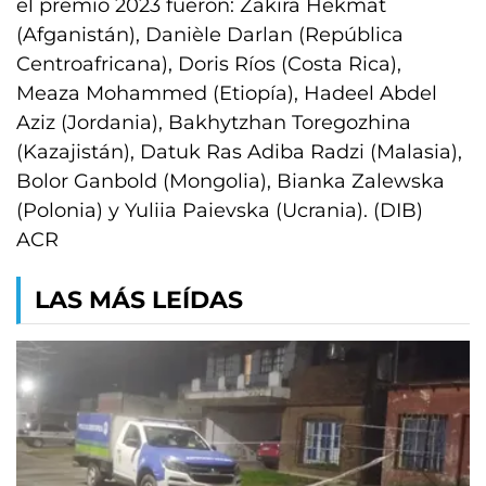
el premio 2023 fueron: Zakira Hekmat
(Afganistán), Danièle Darlan (República
Centroafricana), Doris Ríos (Costa Rica),
Meaza Mohammed (Etiopía), Hadeel Abdel
Aziz (Jordania), Bakhytzhan Toregozhina
(Kazajistán), Datuk Ras Adiba Radzi (Malasia),
Bolor Ganbold (Mongolia), Bianka Zalewska
(Polonia) y Yuliia Paievska (Ucrania). (DIB)
ACR
LAS MÁS LEÍDAS