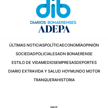
ÚLTIMAS NOTICIAS
POLÍTICA
ECONOMÍA
OPINIÓN
SOCIEDAD
POLICIALES
ADN BONAERENSE
ESTILO DE VIDA
MEDIOS
EMPRESAS
DEPORTES
DIARIO EXTRA
VIDA Y SALUD HOY
MUNDO MOTOR
TRANQUERA
HISTORIA
RSS