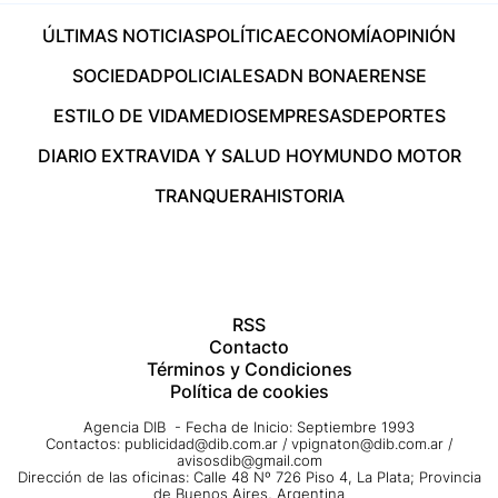
ÚLTIMAS NOTICIAS
POLÍTICA
ECONOMÍA
OPINIÓN
SOCIEDAD
POLICIALES
ADN BONAERENSE
ESTILO DE VIDA
MEDIOS
EMPRESAS
DEPORTES
DIARIO EXTRA
VIDA Y SALUD HOY
MUNDO MOTOR
TRANQUERA
HISTORIA
RSS
Contacto
Términos y Condiciones
Política de cookies
Agencia DIB - Fecha de Inicio: Septiembre 1993
Contactos:
publicidad@dib.com.ar
/
vpignaton@dib.com.ar
/
avisosdib@gmail.com
Dirección de las oficinas: Calle 48 Nº 726 Piso 4, La Plata; Provincia
de Buenos Aires, Argentina