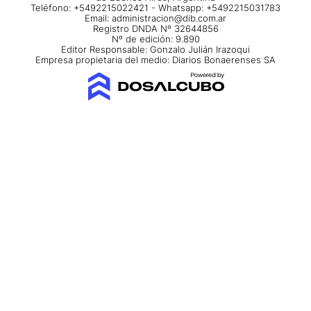
Teléfono: +5492215022421 - Whatsapp: +5492215031783
Email:
administracion@dib.com.ar
Registro DNDA Nº 32644856
Nº de edición: 9.890
Editor Responsable: Gonzalo Julián Irazoqui
Empresa propietaria del medio: Diarios Bonaerenses SA