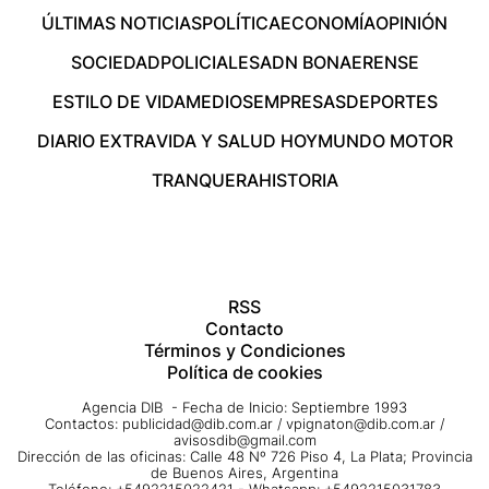
ÚLTIMAS NOTICIAS
POLÍTICA
ECONOMÍA
OPINIÓN
SOCIEDAD
POLICIALES
ADN BONAERENSE
ESTILO DE VIDA
MEDIOS
EMPRESAS
DEPORTES
DIARIO EXTRA
VIDA Y SALUD HOY
MUNDO MOTOR
TRANQUERA
HISTORIA
RSS
Contacto
Términos y Condiciones
Política de cookies
Agencia DIB - Fecha de Inicio: Septiembre 1993
Contactos:
publicidad@dib.com.ar
/
vpignaton@dib.com.ar
/
avisosdib@gmail.com
Dirección de las oficinas: Calle 48 Nº 726 Piso 4, La Plata; Provincia
de Buenos Aires, Argentina
Teléfono: +5492215022421 - Whatsapp: +5492215031783