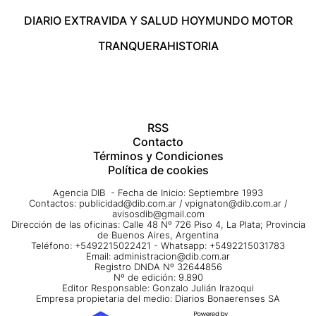
DIARIO EXTRA
VIDA Y SALUD HOY
MUNDO MOTOR
TRANQUERA
HISTORIA
RSS
Contacto
Términos y Condiciones
Política de cookies
Agencia DIB - Fecha de Inicio: Septiembre 1993
Contactos:
publicidad@dib.com.ar
/
vpignaton@dib.com.ar
/
avisosdib@gmail.com
Dirección de las oficinas: Calle 48 Nº 726 Piso 4, La Plata; Provincia
de Buenos Aires, Argentina
Teléfono: +5492215022421 - Whatsapp: +5492215031783
Email:
administracion@dib.com.ar
Registro DNDA Nº 32644856
Nº de edición: 9.890
Editor Responsable: Gonzalo Julián Irazoqui
Empresa propietaria del medio: Diarios Bonaerenses SA