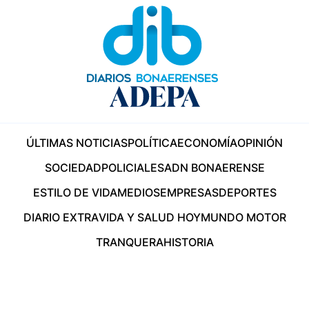
ÚLTIMAS NOTICIAS
POLÍTICA
ECONOMÍA
OPINIÓN
SOCIEDAD
POLICIALES
ADN BONAERENSE
ESTILO DE VIDA
MEDIOS
EMPRESAS
DEPORTES
DIARIO EXTRA
VIDA Y SALUD HOY
MUNDO MOTOR
TRANQUERA
HISTORIA