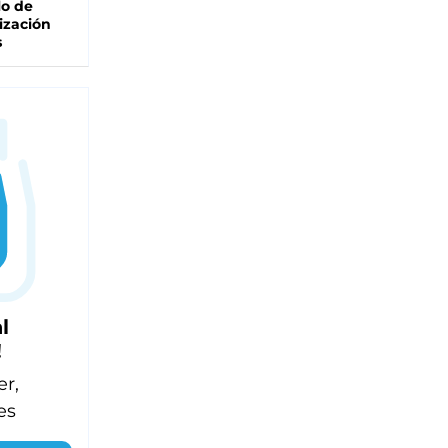
lo de
ización
s
l
!
er,
es