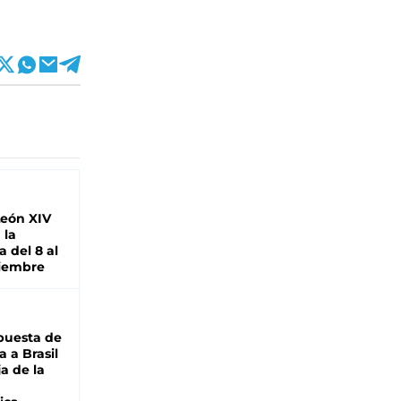
León XIV
 la
 del 8 al
viembre
puesta de
 a Brasil
ja de la