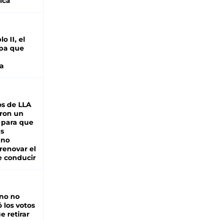
ica
o II, el
pa que
a
s de LLA
ron un
 para que
as
 no
renovar el
e conducir
rno no
 los votos
e retirar