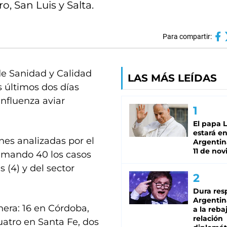
o, San Luis y Salta.
Para compartir:
de Sanidad y Calidad
LAS MÁS LEÍDAS
 últimos dos días
influenza aviar
El papa 
estará en
nes analizadas por el
Argentina
11 de no
sumando 40 los casos
s (4) y del sector
Dura res
Argentina
era: 16 en Córdoba,
a la reba
relación
atro en Santa Fe, dos