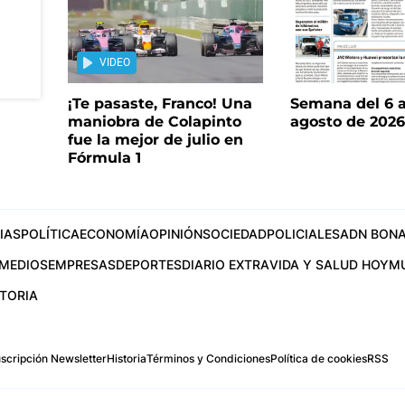
VIDEO
¡Te pasaste, Franco! Una
Semana del 6 a
maniobra de Colapinto
agosto de 202
fue la mejor de julio en
Fórmula 1
IAS
POLÍTICA
ECONOMÍA
OPINIÓN
SOCIEDAD
POLICIALES
ADN BONA
MEDIOS
EMPRESAS
DEPORTES
DIARIO EXTRA
VIDA Y SALUD HOY
M
STORIA
scripción Newsletter
Historia
Términos y Condiciones
Política de cookies
RSS