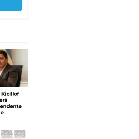
Kicillof
erá
tendente
ne