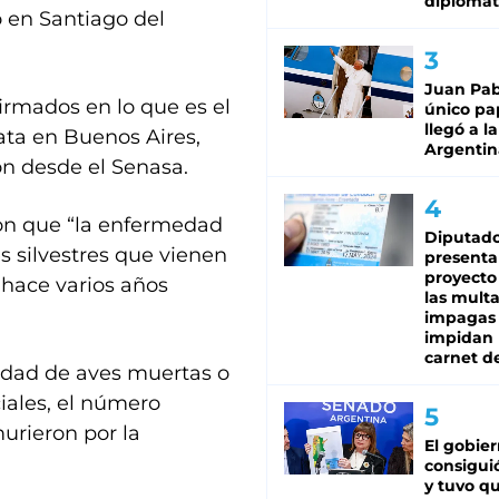
diplomát
 en Santiago del
Juan Pabl
irmados en lo que es el
único pa
llegó a la
lata en Buenos Aires,
Argentin
n desde el Senasa.
ron que “la enfermedad
Diputado
es silvestres que vienen
presenta
proyecto
 hace varios años
las mult
impagas
impidan 
carnet d
tidad de aves muertas o
ciales, el número
urieron por la
El gobie
consiguió
y tuvo qu