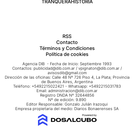
TRANQUERA
HISTORIA
RSS
Contacto
Términos y Condiciones
Política de cookies
Agencia DIB - Fecha de Inicio: Septiembre 1993
Contactos:
publicidad@dib.com.ar
/
vpignaton@dib.com.ar
/
avisosdib@gmail.com
Dirección de las oficinas: Calle 48 Nº 726 Piso 4, La Plata; Provincia
de Buenos Aires, Argentina
Teléfono: +5492215022421 - Whatsapp: +5492215031783
Email:
administracion@dib.com.ar
Registro DNDA Nº 32644856
Nº de edición: 9.890
Editor Responsable: Gonzalo Julián Irazoqui
Empresa propietaria del medio: Diarios Bonaerenses SA