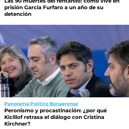
Las 90 muertes del fentanilo: cómo vive en
prisión García Furfaro a un año de su
detención
Panorama Político Bonaerense
Peronismo y procastinación: ¿por qué
Kicillof retrasa el diálogo con Cristina
Kirchner?