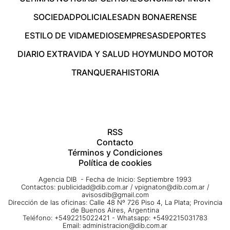
SOCIEDAD
POLICIALES
ADN BONAERENSE
ESTILO DE VIDA
MEDIOS
EMPRESAS
DEPORTES
DIARIO EXTRA
VIDA Y SALUD HOY
MUNDO MOTOR
TRANQUERA
HISTORIA
RSS
Contacto
Términos y Condiciones
Política de cookies
Agencia DIB - Fecha de Inicio: Septiembre 1993
Contactos:
publicidad@dib.com.ar
/
vpignaton@dib.com.ar
/
avisosdib@gmail.com
Dirección de las oficinas: Calle 48 Nº 726 Piso 4, La Plata; Provincia
de Buenos Aires, Argentina
Teléfono: +5492215022421 - Whatsapp: +5492215031783
Email:
administracion@dib.com.ar