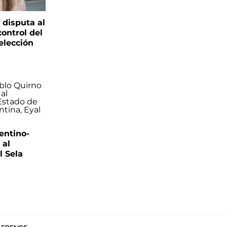
 disputa al
control del
elección
s
entino-
 al
 Sela