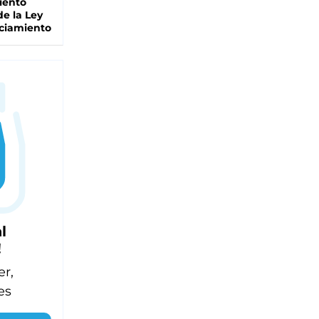
iento
de la Ley
ciamiento
l
!
er,
es