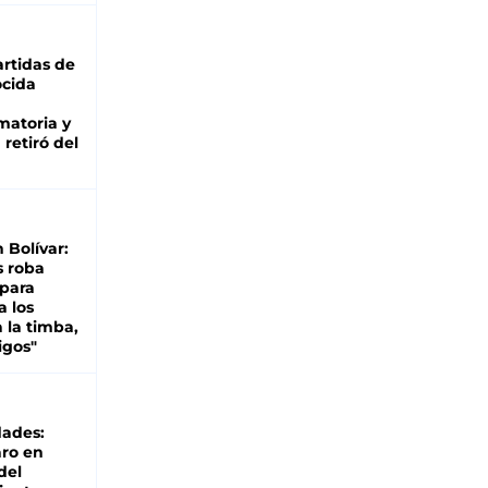
rtidas de
cida
matoria y
retiró del
n Bolívar:
s roba
 para
a los
 la timba,
igos"
dades:
ro en
del