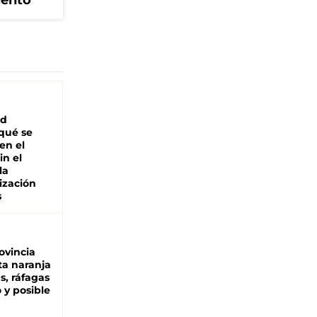
iento
ad
 qué se
en el
in el
la
ización
s
ovincia
ta naranja
as, ráfagas
 y posible