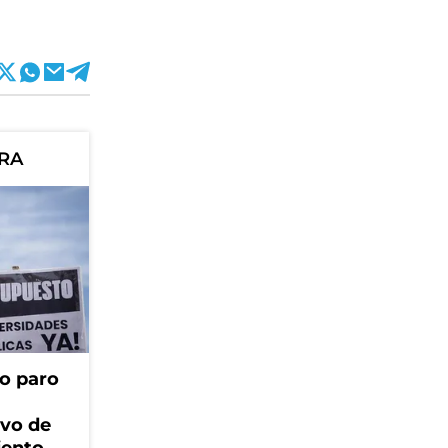
ORA
o paro
ivo de