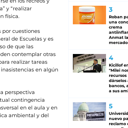
se en los recreos y
a” y “realizar
 física.
Roban pa
una cono
crema
s por cuestiones
antiinfla
Anmat la 
eral de Escuelas y es
mercado
aso de que las
ueden contemplar otras
para realizar tareas
Kicillof e
inasistencias en algún
"Milei no
recursos
dárselos 
bancos, a
a sus am
la perspectiva
ctual contingencia
versal en el aula y en
Universi
tica ambiental y del
nuevo pa
reclamo 