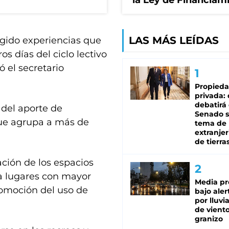
la Ley de Financiam
LAS MÁS LEÍDAS
gido experiencias que
s días del ciclo lectivo
 el secretario
Propied
privada:
debatirá 
 del aporte de
Senado s
que agrupa a más de
tema de 
extranjer
de tierra
ación de los espacios
ia lugares con mayor
Media pr
promoción del uso de
bajo aler
por lluvi
de viento
granizo