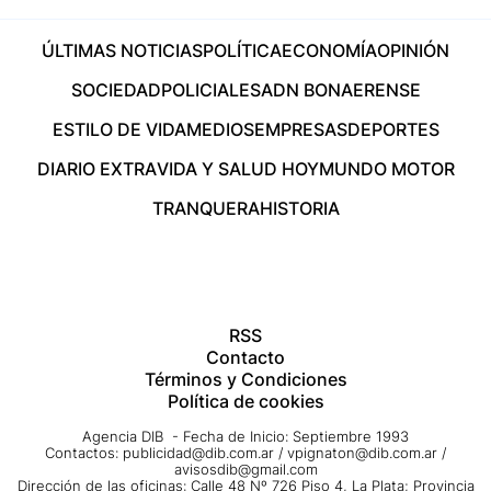
ÚLTIMAS NOTICIAS
POLÍTICA
ECONOMÍA
OPINIÓN
SOCIEDAD
POLICIALES
ADN BONAERENSE
ESTILO DE VIDA
MEDIOS
EMPRESAS
DEPORTES
DIARIO EXTRA
VIDA Y SALUD HOY
MUNDO MOTOR
TRANQUERA
HISTORIA
RSS
Contacto
Términos y Condiciones
Política de cookies
Agencia DIB - Fecha de Inicio: Septiembre 1993
Contactos:
publicidad@dib.com.ar
/
vpignaton@dib.com.ar
/
avisosdib@gmail.com
Dirección de las oficinas: Calle 48 Nº 726 Piso 4, La Plata; Provincia