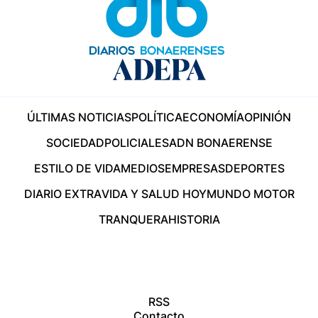
ÚLTIMAS NOTICIAS
POLÍTICA
ECONOMÍA
OPINIÓN
SOCIEDAD
POLICIALES
ADN BONAERENSE
ESTILO DE VIDA
MEDIOS
EMPRESAS
DEPORTES
DIARIO EXTRA
VIDA Y SALUD HOY
MUNDO MOTOR
TRANQUERA
HISTORIA
RSS
Contacto