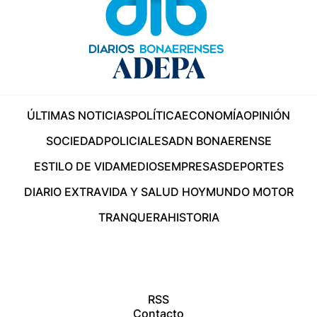
ÚLTIMAS NOTICIAS
POLÍTICA
ECONOMÍA
OPINIÓN
SOCIEDAD
POLICIALES
ADN BONAERENSE
ESTILO DE VIDA
MEDIOS
EMPRESAS
DEPORTES
DIARIO EXTRA
VIDA Y SALUD HOY
MUNDO MOTOR
TRANQUERA
HISTORIA
RSS
Contacto