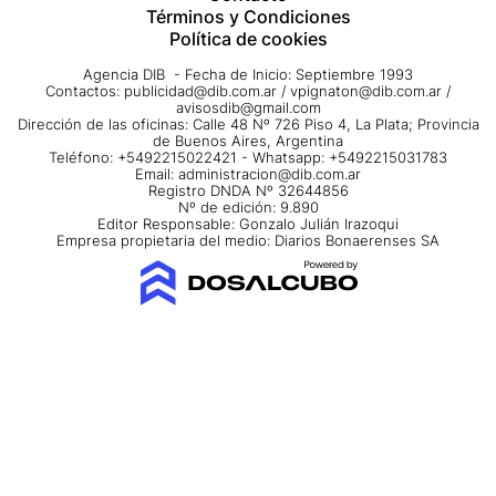
Términos y Condiciones
Política de cookies
Agencia DIB - Fecha de Inicio: Septiembre 1993
Contactos:
publicidad@dib.com.ar
/
vpignaton@dib.com.ar
/
avisosdib@gmail.com
Dirección de las oficinas: Calle 48 Nº 726 Piso 4, La Plata; Provincia
de Buenos Aires, Argentina
Teléfono: +5492215022421 - Whatsapp: +5492215031783
Email:
administracion@dib.com.ar
Registro DNDA Nº 32644856
Nº de edición: 9.890
Editor Responsable: Gonzalo Julián Irazoqui
Empresa propietaria del medio: Diarios Bonaerenses SA