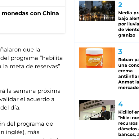
e monedas con China
Media pr
bajo aler
por lluvi
de viento
granizo
ñalaron que la
 del programa “habilita
Roban pa
una cono
 la meta de reservas”
crema
antiinfla
Anmat la 
mercado
gará la semana próxima
validar el acuerdo a
del día.
Kicillof e
"Milei no
ión del programa de
recursos
dárselos 
en inglés), más
bancos, a