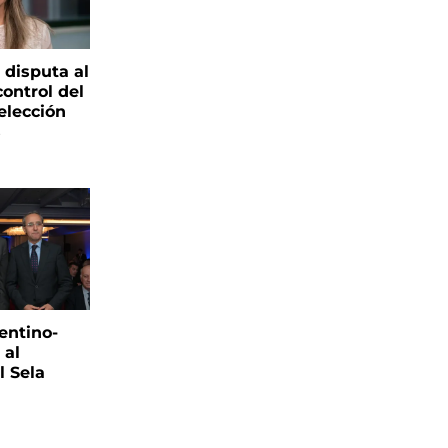
 disputa al
control del
elección
s
entino-
 al
 Sela