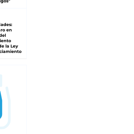
igos"
dades:
ro en
del
iento
de la Ley
ciamiento