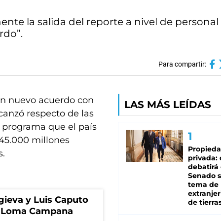
te la salida del reporte a nivel de personal
rdo”.
Para compartir:
un nuevo acuerdo con
LAS MÁS LEÍDAS
canzó respecto de las
l programa que el país
45.000 millones
Propied
s.
privada:
debatirá 
Senado s
tema de 
extranjer
gieva y Luis Caputo
de tierra
de Loma Campana