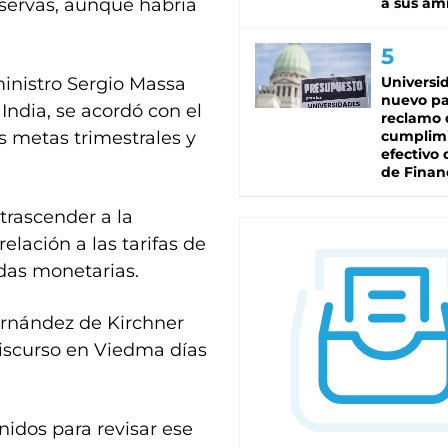
servas, aunque habría
a sus am
inistro Sergio Massa
Universi
nuevo pa
India, se acordó con el
reclamo 
s metas trimestrales y
cumplim
efectivo 
de Finan
trascender a la
ación a las tarifas de
idas monetarias.
ernández de Kirchner
iscurso en Viedma días
nidos para revisar ese