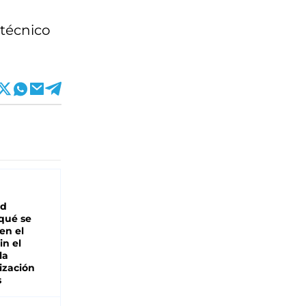
 técnico
ad
 qué se
en el
in el
la
ización
s