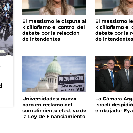
El massismo le disputa al
El massismo le
kicillofismo el control del
kicillofismo el 
debate por la relección
debate por la r
de intendentes
de intendente
o
d
Universidades: nuevo
La Cámara Arg
paro en reclamo del
Israelí despidió
cumplimiento efectivo de
embajador Eyal
la Ley de Financiamiento