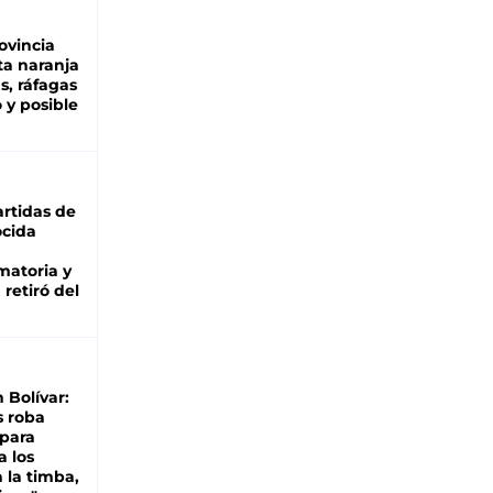
ovincia
ta naranja
as, ráfagas
 y posible
rtidas de
cida
matoria y
retiró del
n Bolívar:
s roba
 para
a los
 la timba,